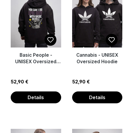
Basic People -
Cannabis - UNISEX
UNISEX Oversized
Oversized Hoodie
Hoodie
Regulärer Preis:
Regulärer Preis:
52,90 €
52,90 €
Details
Details