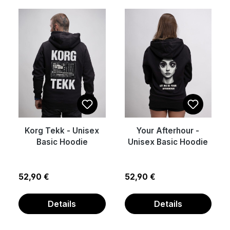
Korg Tekk - Unisex
Your Afterhour -
Basic Hoodie
Unisex Basic Hoodie
Regulärer Preis:
Regulärer Preis:
52,90 €
52,90 €
Details
Details