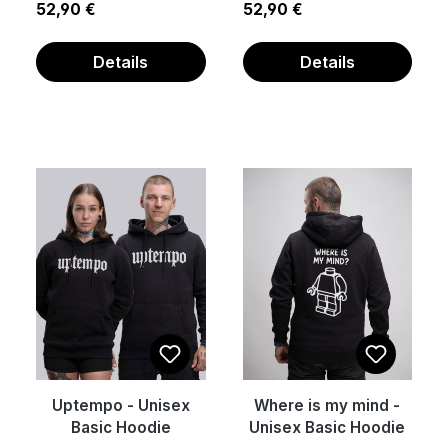
Regulärer Preis:
Regulärer Preis:
52,90 €
52,90 €
Details
Details
Uptempo - Unisex
Where is my mind -
Basic Hoodie
Unisex Basic Hoodie