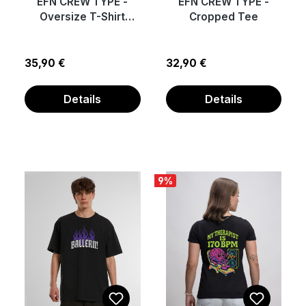
EFN CREW TYPE -
EFN CREW TYPE -
Oversize T-Shirt
Cropped Tee
UNISEX
Regulärer Preis:
Regulärer Preis:
35,90 €
32,90 €
Details
Details
9
%