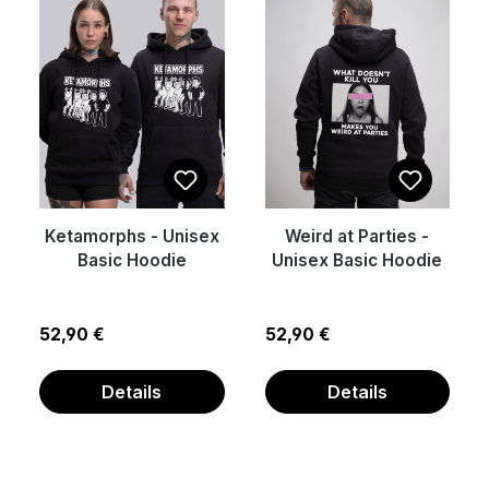
Ketamorphs - Unisex
Weird at Parties -
Basic Hoodie
Unisex Basic Hoodie
Regulärer Preis:
Regulärer Preis:
52,90 €
52,90 €
Details
Details