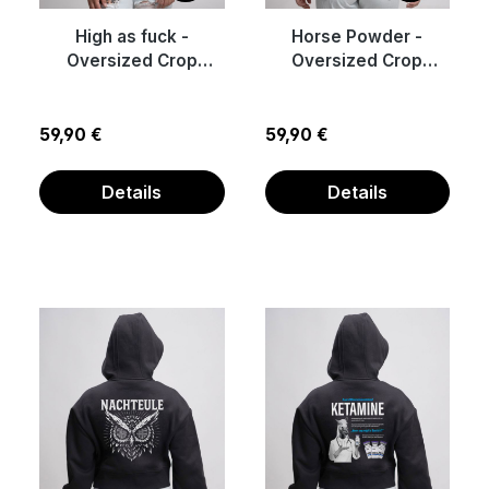
High as fuck -
Horse Powder -
Oversized Crop
Oversized Crop
Sweat-Jacke mit
Sweat-Jacke mit
Reißverschluss
Reißverschluss
Regulärer Preis:
Regulärer Preis:
59,90 €
59,90 €
Details
Details