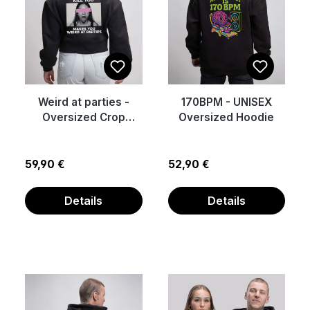
Weird at parties -
170BPM - UNISEX
Oversized Crop
Oversized Hoodie
Sweat-Jacke mit
Reißverschluss
Regulärer Preis:
Regulärer Preis:
59,90 €
52,90 €
Details
Details