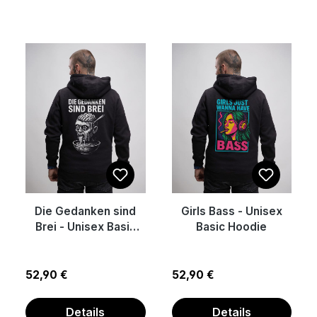
Die Gedanken sind
Girls Bass - Unisex
Brei - Unisex Basic
Basic Hoodie
Hoodie
Regulärer Preis:
Regulärer Preis:
52,90 €
52,90 €
Details
Details