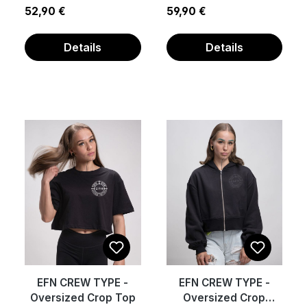
Regulärer Preis:
Regulärer Preis:
52,90 €
59,90 €
Details
Details
EFN CREW TYPE -
EFN CREW TYPE -
Oversized Crop Top
Oversized Crop