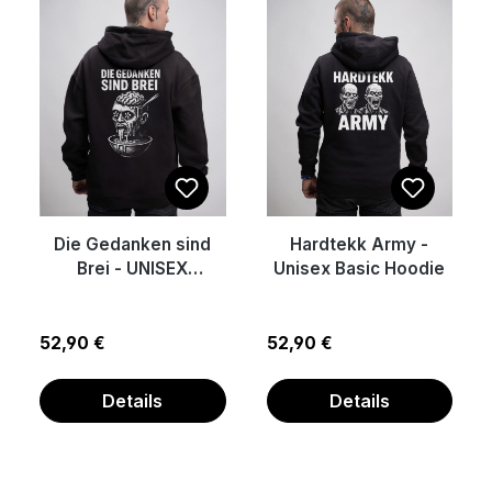
Die Gedanken sind
Hardtekk Army -
Brei - UNISEX
Unisex Basic Hoodie
Oversized Hoodie
Regulärer Preis:
Regulärer Preis:
52,90 €
52,90 €
Details
Details