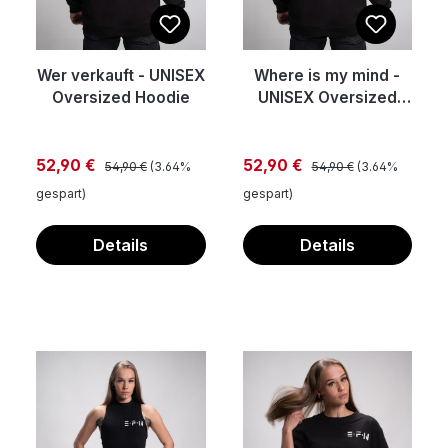
Wer verkauft - UNISEX
Where is my mind -
Oversized Hoodie
UNISEX Oversized
Hoodie
Regulärer Preis:
Regulärer Preis:
Verkaufspreis:
Verkaufspreis:
52,90 €
52,90 €
54,90 €
(3.64%
54,90 €
(3.64%
gespart)
gespart)
Details
Details