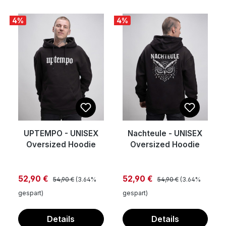
4
%
4
%
UPTEMPO - UNISEX
Nachteule - UNISEX
Oversized Hoodie
Oversized Hoodie
Regulärer Preis:
Regulärer Preis:
Verkaufspreis:
Verkaufspreis:
52,90 €
52,90 €
54,90 €
(3.64%
54,90 €
(3.64%
gespart)
gespart)
Details
Details