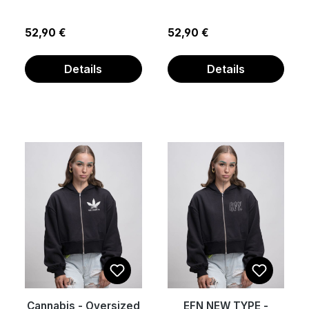
Regulärer Preis:
Regulärer Preis:
52,90 €
52,90 €
Details
Details
Cannabis - Oversized
EFN NEW TYPE -