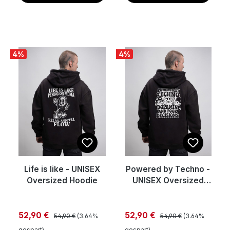
4
%
4
%
Life is like - UNISEX
Powered by Techno -
Oversized Hoodie
UNISEX Oversized
Hoodie
Regulärer Preis:
Regulärer Preis:
Verkaufspreis:
Verkaufspreis:
52,90 €
52,90 €
54,90 €
(3.64%
54,90 €
(3.64%
gespart)
gespart)