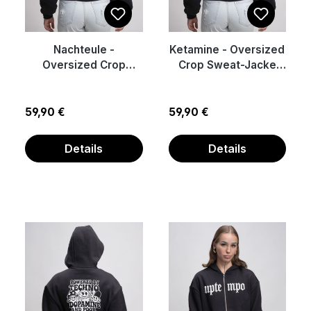
Nachteule -
Ketamine - Oversized
Oversized Crop
Crop Sweat-Jacke
Sweat-Jacke mit
mit Reißverschluss
Reißverschluss
Regulärer Preis:
Regulärer Preis:
59,90 €
59,90 €
Details
Details