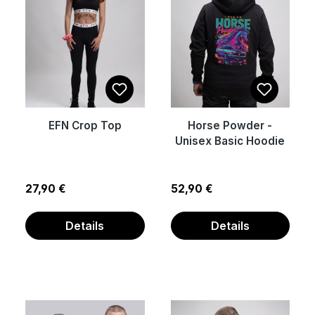
EFN Crop Top
Horse Powder -
Unisex Basic Hoodie
Regulärer Preis:
Regulärer Preis:
27,90 €
52,90 €
Details
Details