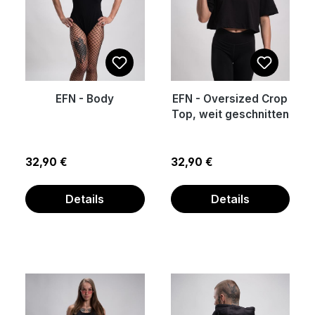
EFN - Body
EFN - Oversized Crop
Top, weit geschnitten
Regulärer Preis:
Regulärer Preis:
32,90 €
32,90 €
Details
Details