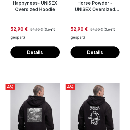
Happyness- UNISEX
Horse Powder -
Oversized Hoodie
UNISEX Oversized
Hoodie
Regulärer Preis:
Regulärer Preis:
Verkaufspreis:
Verkaufspreis:
52,90 €
52,90 €
54,90 €
(3.64%
54,90 €
(3.64%
gespart)
gespart)
Details
Details
4
%
4
%