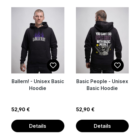
Ballern! - Unisex Basic
Basic People - Unisex
Hoodie
Basic Hoodie
Regulärer Preis:
Regulärer Preis:
52,90 €
52,90 €
Details
Details