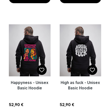
Happyness - Unisex
High as fuck - Unisex
Basic Hoodie
Basic Hoodie
Regulärer Preis:
Regulärer Preis:
52,90 €
52,90 €