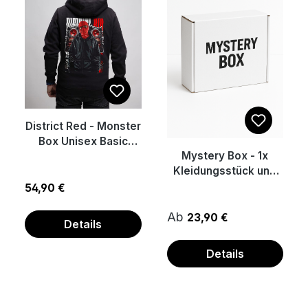
District Red - Monster
Box Unisex Basic
Mystery Box - 1x
Hoodie
Kleidungsstück und
viele Überraschungen
Regulärer Preis:
54,90 €
Regulärer Preis:
Ab
23,90 €
Details
Details