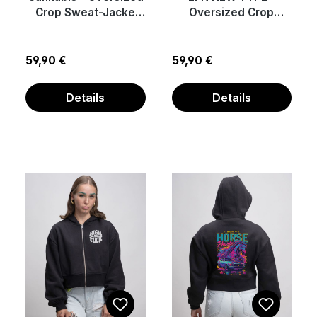
Crop Sweat-Jacke
Oversized Crop
mit Reißverschluss
Sweat-Jacke mit
Reißverschluss
Regulärer Preis:
Regulärer Preis:
59,90 €
59,90 €
Details
Details