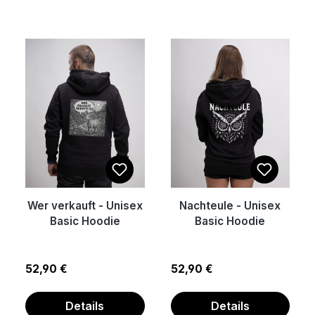
Wer verkauft - Unisex
Nachteule - Unisex
Basic Hoodie
Basic Hoodie
Regulärer Preis:
Regulärer Preis:
52,90 €
52,90 €
Details
Details