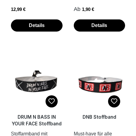
Brille nicht beim
gewebtes Stoffband 35
Regulärer Preis:
Regulärer Preis:
Ab
12,99 €
1,90 €
Autofahren tragen,
cm x 1,5 cm inkl.
sonst gibts Polizei
Aluminium-Verschluss
Razzia an jeder
Verschluss muss mit
Details
Details
Raststelle...nerv nicht
einer Kneifzange
für Kinder unter 6
verschlossen werden.
Jahren, da diese
die Fotos zeigen dir ein
Kleinteile fressen,
Beispiel, wie
außerdem haben die
Stoffbändchen mit
Kids eh noch nichts auf
Aluplombe am
Festival zu suchen
Handgelenk
verschlossen werden
DRUM N BASS IN
DNB Stoffband
YOUR FACE Stoffband
Stoffarmband mit
Must-have für alle