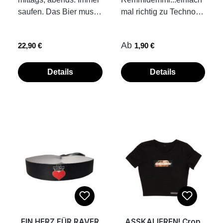
fertigen unsere
saufen. Das Bier muss
mal richtig zu Techno
Bekleidungsstücke,
ballern! Alkoholische
ausrasten. Yeah!
Tassen und
Wirkung setzt für uns
sublimiertes Stoffband
Accessoires on
Regulärer Preis:
Regulärer Preis:
Ab
22,90 €
1,90 €
erst ab dem 4. Bier ein,
35 cm x 1,5 cm inkl.
demand. Das heißt,
deshalb erstmal dreie
Kunststoff-Verschluss
dass die Teile erst nach
reinorgeln und dann
Band einfach
Details
Details
deiner Bestellung für
der Übergang zum
zuziehen...fertig.
dich produziert werden.
Vorglühen, hält ja
Kunststoffplombe hält
So ist jedes der Teile
keiner nüchtern aus.
von allein. die Fotos
ein Unikat und wir
Das saufidas Logo auf
zeigen dir ein Beispiel,
schonen ganz
diesem
wie Stoffbändchen mit
nebenbei noch die
wunderschönen
Kunststoffplombe am
Umwelt.
Saufhut spiegelt das
Handgelenk
perfekt wider. Prost!
verschlossen werden
Grösse S/M, Umfang
innen ca.58 cm, passt
perfekt für Girls Grösse
L/XL, Umfang innen ca.
EIN HERZ FÜR RAVER
ASSKALIEREN! Crop