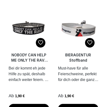
Handgelenk
tragen, sonst gibts
verschlossen werden
Polizei Razzia an jeder
Raststelle...nerv nicht
für Kinder unter 6
Jahren, da diese
Kleinteile fressen,
außerdem haben die
Kids eh noch nichts auf
Technofloor zu suchen
NOBODY CAN HELP
BIERAGENTUR
Breite ca. 16 cm ,
ME ONLY THE RAVE
Stoffband
Rahmenhöhe ca. 3 cm,
Stoffband
Bei dir kommt eh jede
Must-have für alle
Brillenbügel ca. 15 cm
Hilfe zu spät, deshalb
Feierschweine, perfekt
schimmert in rot,
einfach weiter feiern.
für dich oder die ganze
orange, gelb
gewebtes Stoffband 35
Crew auf Festival, Party
cm x 1,5 cm inkl.
oder Urlaub.
Regulärer Preis:
Regulärer Preis:
Ab
Ab
1,90 €
1,90 €
Aluminium-Verschluss
Stoffarmband mit
Verschluss muss mit
Aufdruck 35 cm x 1,5