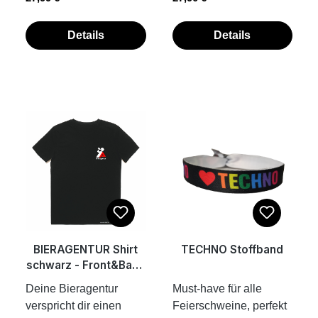
und locker
dem Festival. Arsch
Patentamt und somit
folgendem
sitzendTransferdruck
aufreißen, feiern bis der
nur bei uns erhältlich.
Link: https://register.dp
auf der
Arzt kommt, als gäbe es
Details
Details
Einzusehen unter
ma.de/DPMAregister/m
VorderseiteSCHALL LA
keinen Morgen.
folgendem
arke/register/30201911
PLATTA Label am
Asskalieren! Beweg
Link: https://register.dp
54800/DEÜbrigens: Wir
Saumnur bei 30 Grad
deinen Arsch und ab
ma.de/DPMAregister/m
fertigen unsere
waschen, damit der
auf den Dancefloor. Wir
arke/register/30201911
Bekleidungsstücke,
Druck möglichst lange
sehen uns! elastisches
54800/DEFischerhut,
Tassen und
erhalten bleibt. Kein
Material kurz
Bucket hat, Schlapphut,
Accessoires on
Weichspüler, kein
geschnitten und
Anglerhut... es gibt
demand. Das heißt,
Trockner!DON‘T
körperbetont Transferdr
viele Bezeichnungen
dass die Teile erst nach
WORRY BE SOFFEN
uck auf der
für diese
deiner Bestellung für
ist eine eingetragene
Vorderseite gedrucktes
Kopfbedeckung. Bei
dich produziert werden.
Marke beim Deutschen
SCHALL LA PLATTA
uns heißt das Ding
So ist jedes der Teile
Patentamt und somit
Label am Saumnur bei
Feierhut, weil man
ein Unikat und wir
BIERAGENTUR Shirt
TECHNO Stoffband
nur bei uns erhältlich.
30 Grad waschen,
meistens damit feiert
schonen ganz
schwarz - Front&Back
Einzusehen unter
damit der Druck
und nicht fischt.
nebenbei noch die
Print
Deine Bieragentur
Must-have für alle
folgendem
möglichst lange
Jedenfalls nicht mit
Umwelt.
verspricht dir einen
Feierschweine, perfekt
Link: https://register.dp
erhalten bleibt. Kein
dem Don't worry be