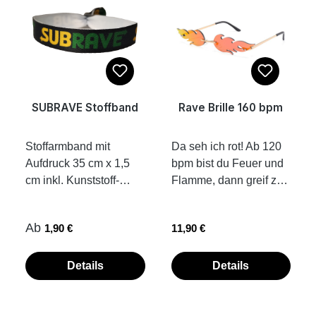
Handgelenk
schonen ganz
verschlossen werden
nebenbei noch die
Umwelt.
SUBRAVE Stoffband
Rave Brille 160 bpm
Stoffarmband mit
Da seh ich rot! Ab 120
Aufdruck 35 cm x 1,5
bpm bist du Feuer und
cm inkl. Kunststoff-
Flamme, dann greif zu
Verschluss Band
und klatsch dich durch
einfach
die Nacht.
Regulärer Preis:
Regulärer Preis:
Ab
1,90 €
11,90 €
zuziehen...fertig.
Nasenflügel und
Kunststoffplombe hält
Metallgestell lassen
von allein. die Fotos
sich an jegliche
Details
Details
zeigen dir ein Beispiel,
Kopfform anpassen,
wie Stoffbändchen mit
auch für Aliens Brille
Kunststoffplombe am
nicht beim Autofahren