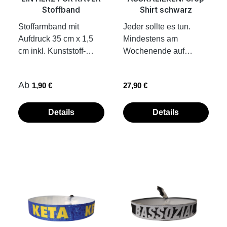
60 cm, passt perfekt für
Stoffband
Shirt schwarz
BoysTransferdruck auf
Stoffarmband mit
Jeder sollte es tun.
der
Aufdruck 35 cm x 1,5
Mindestens am
Vorderseitegenähtes
cm inkl. Kunststoff-
Wochenende auf
SCHALL LA PLATTA
Verschluss Band
Technoparty im Club
Label auf der
einfach
oder beim Moshpit auf
RückseiteÜbrigens: Wir
Regulärer Preis:
Regulärer Preis:
Ab
1,90 €
27,90 €
zuziehen...fertig.
dem Festival. Arsch
fertigen unsere
Kunststoffplombe hält
aufreißen, feiern bis der
Bekleidungsstücke,
von allein. die Fotos
Arzt kommt, als gäbe es
Details
Details
Tassen und
zeigen dir ein Beispiel,
keinen Morgen.
Accessoires on
wie Stoffbändchen mit
Asskalieren! Beweg
demand. Das heißt,
Kunststoffplombe am
deinen Arsch und ab
dass die Teile erst nach
Handgelenk
auf den Dancefloor. Wir
deiner Bestellung für
verschlossen werden
sehen uns! elastisches
dich produziert werden.
Material kurz
So ist jedes der Teile
geschnitten und
ein Unikat und wir
körperbetontTransferdr
schonen ganz
uck auf der
nebenbei noch die