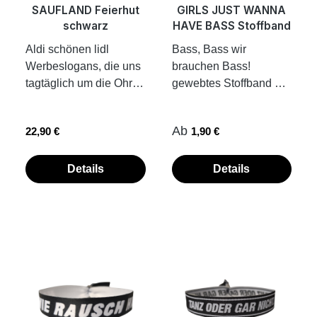
SAUFLAND Feierhut
GIRLS JUST WANNA
schwarz
HAVE BASS Stoffband
Aldi schönen lidl
Bass, Bass wir
Werbeslogans, die uns
brauchen Bass!
tagtäglich um die Ohren
gewebtes Stoffband 35
krachen. Da hilft nur
cm x 1,5 cm inkl.
abrewen und ab zu
Kunststoff-Verschluss
Regulärer Preis:
Regulärer Preis:
Ab
22,90 €
1,90 €
Saufland. Dieser
Band einfach
wunderschöne Hut ist
zuziehen...fertig.
leider nicht im Saufland
Kunststoffplombe hält
Details
Details
erhältlich, aber dafür
von allein. die Fotos
bei uns. Denk an deine
zeigen dir ein Beispiel,
Sauf-Buddies,
wie Stoffbändchen mit
Mengenrabatt Grösse
Kunststoffplombe am
S/M, Umfang innen 59
Handgelenk
cm Grösse L/XL,
verschlossen werden
Umfang innen 61 cm
Transferdruck auf der