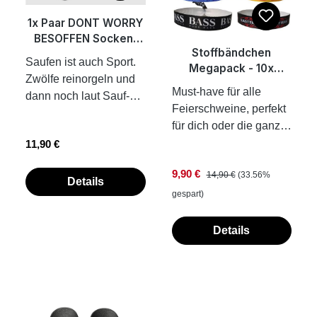
Übrigens: Wir fertigen
1x Paar DONT WORRY
unsere
BESOFFEN Socken,
Bekleidungsstücke,
Stoffbändchen
Schwarz
Saufen ist auch Sport.
Tassen und
Megapack - 10x
Zwölfe reinorgeln und
Accessoires on
Bändchen - Schall la
Must-have für alle
dann noch laut Sauf-
demand. Das heißt,
Platta
Feierschweine, perfekt
Hits grölen... 1:0 für
dass die Teile erst nach
für dich oder die ganze
dich. Socken können
deiner Bestellung für
Regulärer Preis:
Crew auf Festival, Party
11,90 €
auch beim Afterhourn
dich produziert werden.
oder Urlaub. 10
oder beim Pizzaessen
So ist jedes der Teile
Verkaufspreis:
Regulärer Preis:
9,90 €
14,90 €
(33.56%
Bändchen in einem
getragen werden.
Details
ein Unikat und wir
PackStoffarmband mit
gespart)
Radler trinken, in der
schonen ganz
Aufdruck 35 cm x 1,5
Nähe der Socke, ist
nebenbei noch die
cm inkl. Kunststoff-
Details
strengstens verboten.
Umwelt.
Verschluss Band
elastisch, wie du nach
einfach
5 Bier DON‘T WORRY
zuziehen...fertig.
BE SOFFEN Material:
Kunststoffplombe hält
85% Baumwolle / 10%
von allein. die Fotos
Polyacryl / 5% Elasthan