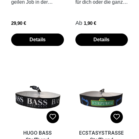
geilen Job in der
für dich oder die ganze
ma.de/DPMAregister/m
Weichspüler, kein
soffen Motiv, damit
Bierbrauerei, in deiner
Crew auf Festival, Party
arke/register/30201911
Trockner!Übrigens: Wir
angelt man nur eins:
Lieblingsbar oder auf
oder Urlaub.
54800/DE
fertigen unsere
Bier, Schnaps, Sekt,
Regulärer Preis:
Regulärer Preis:
Ab
29,90 €
1,90 €
Malle im Bierkönig?
Stoffarmband mit
Bekleidungsstücke,
Wein, Likör... scheiß
Nimm den Job an und
Aufdruck 35 cm x 1,5
Tassen
egal, Hauptsache es
verdiene dir dein Bier...
cm inkl. Kunststoff-
Details
Details
und Accessoires on
hämmert richtig rein.
zum Feierabend dann
Verschluss Band
demand. Das heißt,
Das Motiv heißt für uns:
noch 4...10 !Unisex
einfach
dass die Teile erst nach
Sei nicht traurig, sei
Shirt, Girls bitte eine
zuziehen...fertig.
deiner Bestellung für
besoffen. Und jetzt los!
Größe kleiner
Kunststoffplombe hält
dich produziert werden.
Hoch die Flaschen,
bestellen, außer ihr
von allein. die Fotos
So ist jedes der Teile
Prost!
liebt den Oversized
zeigen dir ein Beispiel,
ein Unikat und wir
LookTransferdruck auf
wie Stoffbändchen mit
schonen ganz
Vorder- und
Kunststoffplombe am
nebenbei noch die
Rückseitegedrucktes
Handgelenk
Umwelt.
SCHALL LA PLATTA
verschlossen werden
Label am Saumnur bei
30 Grad waschen,
HUGO BASS
ECSTASYSTRASSE
damit der Druck