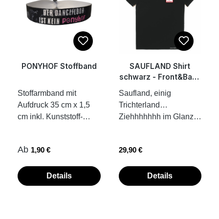
Weichspüler, kein
Handgelenk
Trockner!Übrigens: Wir
verschlossen werden
fertigen unsere
Bekleidungsstücke,
Tassen und
Accessoires on
PONYHOF Stoffband
SAUFLAND Shirt
demand. Das heißt,
schwarz - Front&Back
dass die Teile erst nach
Print
Stoffarmband mit
Saufland, einig
deiner Bestellung für
Aufdruck 35 cm x 1,5
Trichterland…
dich produziert werden.
cm inkl. Kunststoff-
Ziehhhhhhh im Glanze,
So ist jedes der Teile
Verschluss Band
dieses Glückes,
ein Unikat und wir
einfach
ziiiieeeehhhheeee,
schonen ganz
Regulärer Preis:
Regulärer Preis:
Ab
1,90 €
29,90 €
zuziehen...fertig.
frööööhhhliiiiig
nebenbei noch die
Kunststoffplombe hält
Saauuuuflaaaaand.
Umwelt.
von allein. die Fotos
Unisex Shirt, Girls bitte
Details
Details
zeigen dir ein Beispiel,
eine Größe kleiner
wie Stoffbändchen mit
bestellen, außer ihr
Kunststoffplombe am
liebt den Oversized