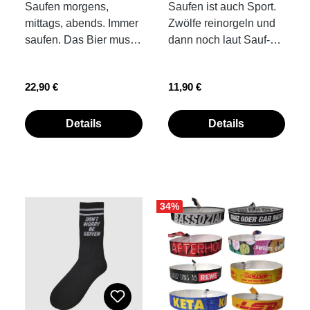
Saufen morgens,
Saufen ist auch Sport.
mittags, abends. Immer
Zwölfe reinorgeln und
saufen. Das Bier muss
dann noch laut Sauf-
ballern! Alkoholische
Hits grölen... 1:0 für
Wirkung setzt für uns
dich. Socken können
Regulärer Preis:
Regulärer Preis:
22,90 €
11,90 €
erst ab dem 4. Bier ein,
auch beim Afterhourn
deshalb erstmal dreie
oder beim Pizzaessen
reinorgeln und dann
getragen werden.
Details
Details
der Übergang zum
Radler trinken, in der
Vorglühen, hält ja
Nähe der Socke, ist
keiner nüchtern aus.
strengstens verboten.
Prost! Grösse S/M,
elastisch, wie du nach
Umfang innen ca.58
5 Bier DON‘T WORRY
34
%
cm, passt perfekt für
BE SOFFEN Material:
Girls Grösse L/XL,
85% Baumwolle / 10%
Umfang innen ca. 60
Polyacryl / 5% Elasthan
cm, passt perfekt für
Boys Transferdruck auf
der Vorderseite