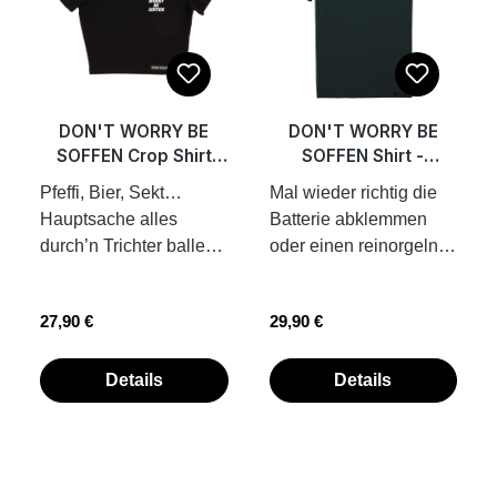
nur bei uns erhältlich.
Einzusehen unter
folgendem
Link: https://register.dp
ma.de/DPMAregister/m
DON'T WORRY BE
DON'T WORRY BE
arke/register/30201911
SOFFEN Crop Shirt
SOFFEN Shirt -
54800/DE
schwarz- Front&Back
Front&Back Print
Pfeffi, Bier, Sekt…
Mal wieder richtig die
Print
Hauptsache alles
Batterie abklemmen
durch’n Trichter ballern
oder einen reinorgeln
und den Hauptact aufm
wie ein Achtarmiger?
Festival verpennen.
Dann ist dieses Shirt
Regulärer Preis:
Regulärer Preis:
27,90 €
29,90 €
Sauf um dein Leben
das Richtige. Perfekt für
aber sauf! Wir sehen
Bierathlon auf Festival
uns am PopUpStore zu
oder Kneipentour.
Details
Details
einem leckeren Getränk
Unisex Shirt, Girls bitte
mit Chantal. elastisches
eine Größe kleiner
Material kurz
bestellen, außer ihr
geschnitten und
liebt den Oversized