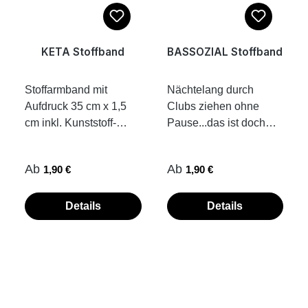
Vorderseitegedrucktes
Umwelt.
SCHALL LA PLATTA
Label am Saumnur bei
KETA Stoffband
BASSOZIAL Stoffband
30 Grad waschen,
damit der Druck
Stoffarmband mit
Nächtelang durch
möglichst lange
Aufdruck 35 cm x 1,5
Clubs ziehen ohne
erhalten bleibt. Kein
cm inkl. Kunststoff-
Pause...das ist doch
Weichspüler, kein
Verschluss Band
bassozial! gewebtes
Trockner!Übrigens: Wir
einfach
Stoffband 35 cm x 1,5
fertigen unsere
Regulärer Preis:
Regulärer Preis:
Ab
Ab
1,90 €
1,90 €
zuziehen...fertig.
cm inkl. Aluminium-
Bekleidungsstücke,
Kunststoffplombe hält
Verschluss Verschluss
Tassen und
von allein. die Fotos
muss mit einer
Details
Details
Accessoires on
zeigen dir ein Beispiel,
Kneifzange
demand. Das heißt,
wie Stoffbändchen mit
verschlossen werden.
dass die Teile erst nach
Kunststoffplombe am
die Fotos zeigen dir ein
deiner Bestellung für
Handgelenk
Beispiel, wie
dich produziert werden.
verschlossen werden
Stoffbändchen mit
So ist jedes der Teile
Aluplombe am
ein Unikat und wir