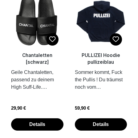
zeigen dir ein Beispiel,
wie Stoffbändchen mit
Kunststoffplombe am
Handgelenk
verschlossen werden
Chantaletten
PULLIZEI Hoodie
[schwarz]
pullizeiblau
Geile Chantaletten,
Sommer kommt, Fuck
passend zu deinem
the Pullis ! Du träumst
High Suff-Life.
noch vom
Chantaletten sind
Festivalsommer und
bierfest und perfekt für
vom Saufurlaub am
Regulärer Preis:
Regulärer Preis:
29,90 €
59,90 €
eine lauwarme
Strand, wilden Nächten
Bierdusche am See.
mit geilen Leuten und
fetten Beats...
Details
Details
Aufwachen! Es ist