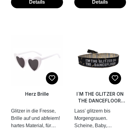
einer Kneifzange
cm inkl. Kunststoff-
Details
Details
verschlossen werden.
Verschluss Band
die Fotos zeigen dir ein
einfach
Beispiel, wie
zuziehen...fertig.
Stoffbändchen mit
Kunststoffplombe hält
Aluplombe am
von allein. die Fotos
Handgelenk
zeigen dir ein Beispiel,
verschlossen werden
wie Stoffbändchen mit
Kunststoffplombe am
Handgelenk
verschlossen werden
Herz Brille
I`M THE GLITZER ON
THE DANCEFLOOR!
Stoffband
Glitzer in die Fresse,
Lass' glitzern bis
Brille auf und abfeiern!
Morgengrauen.
hartes Material, für
Scheine, Baby,
Leute die oft hart sind
scheiiiiineeeeee...