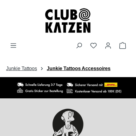
Zum Hauptinhalt springen
Ware
Junkie Tattoos
Junkie Tattoos Accessoires