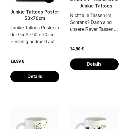
- Junkie Tattoos
Junkie Tattoos Poster
Nicht alle Tassen im
50x70cm
Schrank? Dann sind
Junkie Tattoos Poster in
unsere Raver Tassen
der Größe 50 x 70 cm.
genau das richtige für
Einseitig bedruckt auf
deinen Techno
Regulärer Preis:
hochwertigem 300g
14,90 €
Küchenschrank. Die
Papier. Das Poster wird
Tasse ist weiß und aus
Regulärer Preis:
19,99 €
gerollt, ohne Rahmen
Keramik. Das perfekte
Details
geliefert.
Geschenk für dich für
Details
deine Raver und Party
Freunde. Hochwertige
Keramik
Sublimationsdruck
Füllmenge: ca. 300 ml
Sicher verpackt
Spülmaschinenfest Wir
fertigen unsere