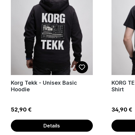
Korg Tekk - Unisex Basic
KORG TEK
Hoodie
Shirt
Regulärer Preis:
Regulärer
52,90 €
34,90 €
Details