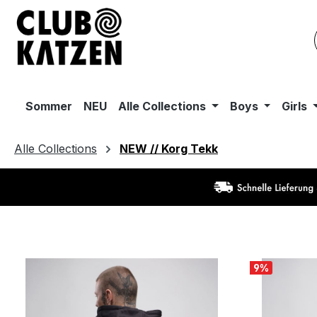
m Hauptinhalt springen
Zur Suche springen
Zur Hauptnavigation springen
Sommer
NEU
Alle Collections
Boys
Girls
Alle Collections
NEW // Korg Tekk
9
%