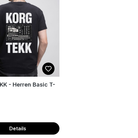
K - Herren Basic T-
 Preis:
Details