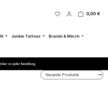
0,00 €
Ware
•N
Junkie Tattoos
Brands & Merch