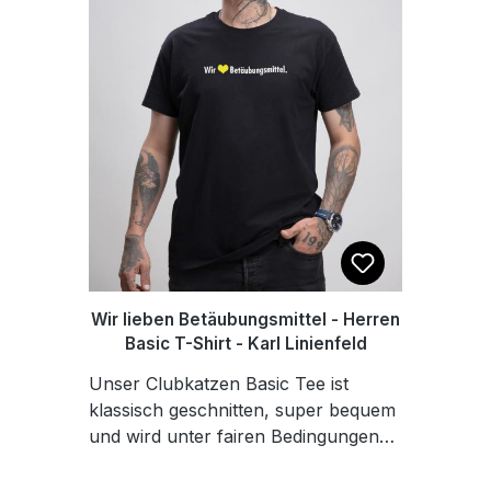
verstellbaren Gurt mit
Klickverschluss. EFN Druck auf der
Front Die Tasche hat extra lange
Schnallen und lässt sich so perfekt
über die Schulter tragen.
Materialzusammensetzung: 100%
Polyester. Maße: 23 x 7,5 x 13,5 cm
Wir lieben Betäubungsmittel - Herren
Basic T-Shirt - Karl Linienfeld
Unser Clubkatzen Basic Tee ist
klassisch geschnitten, super bequem
und wird unter fairen Bedingungen
produziert. Der hochwertige Stoff
liegt angenehm auf der Haut und