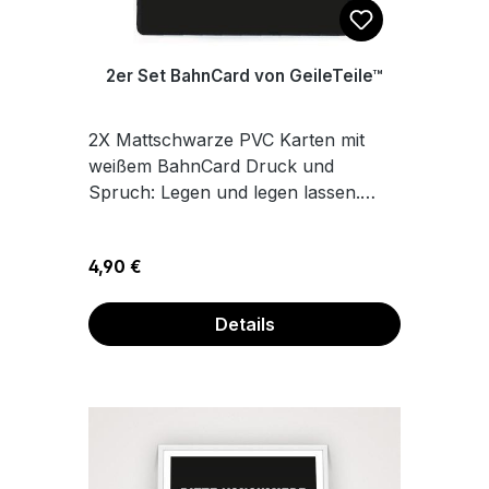
2er Set BahnCard von GeileTeile™
2X Mattschwarze PVC Karten mit
weißem BahnCard Druck und
Spruch: Legen und legen lassen.
Maße 8,6 x 5,4 cm
Regulärer Preis:
4,90 €
Details