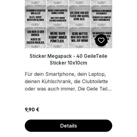
Sticker Megapack - 40 GeileTeile
Sticker 10x10cm
Für dein Smartphone, dein Laptop,
deinen Kühlschrank, die Clubtoilette
oder was auch immer. Die Geile Teile
Sticker kommen an jeder Stelle super
gut an. Egal ob die Raver Sprüche,
Regulärer Preis:
9,90 €
oder die Feier Motive. Die Druffkleber
sind der Hit auf jeder Afterhour. 40
Outdoor Aufkleber mit geschlitzter
Details
Rückseite 20 verschiedene Sprüche