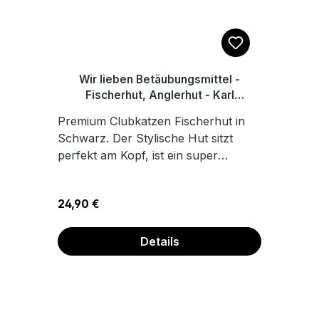
Wir lieben Betäubungsmittel -
Fischerhut, Anglerhut - Karl
Linienfeld
Premium Clubkatzen Fischerhut in
Schwarz. Der Stylische Hut sitzt
perfekt am Kopf, ist ein super
Sonnenschutz für heiße Tage, mit
angenehmem Tragekomfort, dank
Regulärer Preis:
24,90 €
des innenliegenden
Schweißbands. 100%
Baumwolle Hochwertiger Transfer
Details
Druck