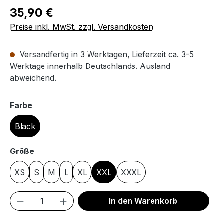
Regulärer Preis:
35,90 €
Preise inkl. MwSt. zzgl. Versandkosten
Versandfertig in 3 Werktagen, Lieferzeit ca. 3-5
Werktage innerhalb Deutschlands. Ausland
abweichend.
auswählen
Farbe
Black
auswählen
Größe
XS
S
M
L
XL
XXL
XXXL
Produkt Anzahl: Gib den gewünschten We
In den Warenkorb