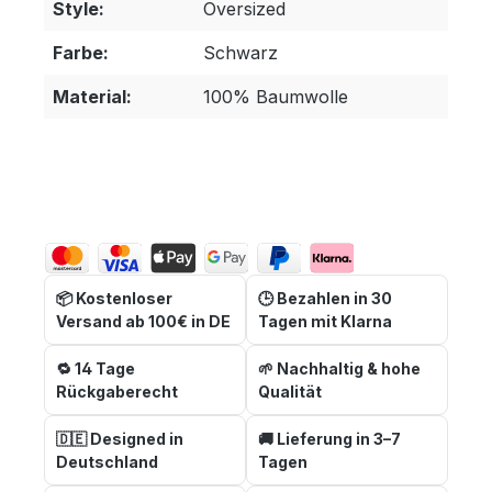
Style:
Oversized
Farbe:
Schwarz
Material:
100% Baumwolle
📦 Kostenloser
🕒 Bezahlen in 30
Versand ab 100€ in DE
Tagen mit Klarna
🔁 14 Tage
🌱 Nachhaltig & hohe
Rückgaberecht
Qualität
🇩🇪 Designed in
🚚 Lieferung in 3–7
Deutschland
Tagen