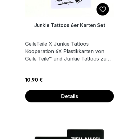
Junkie Tattoos 6er Karten Set
GeileTeile X Junkie Tattoos
Kooperation 6X Plastikkarten von
Geile Teile™ und Junkie Tattoos zum
Schieben, Legen und Feiern.Maße
8,6 x 5,4 cm
Regulärer Preis:
10,90 €
Details