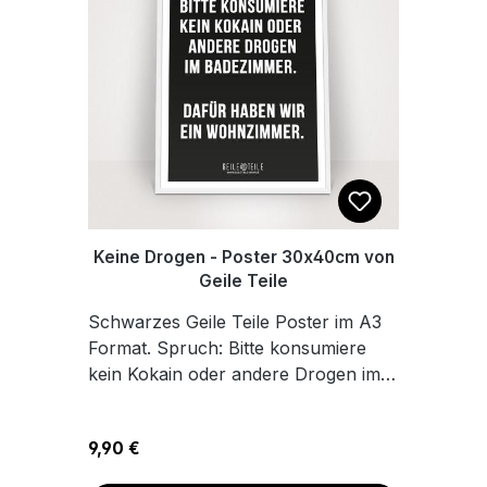
Keine Drogen - Poster 30x40cm von
Geile Teile
Schwarzes Geile Teile Poster im A3
Format. Spruch: Bitte konsumiere
kein Kokain oder andere Drogen im
Badezimmer. Dafür haben wir ein
Wohnzimmer. Das Poster wird
Regulärer Preis:
9,90 €
gerollt, ohne Rahmen geliefert. Du
suchst Geile Teile für deinen Alltag,