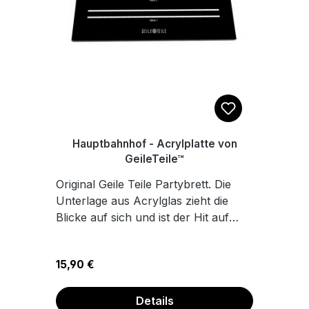
Hauptbahnhof - Acrylplatte von
GeileTeile™
Original Geile Teile Partybrett. Die
Unterlage aus Acrylglas zieht die
Blicke auf sich und ist der Hit auf
jedem Küchen Rave und bestimmt
auch auf deiner nächsten Afterhour.
Regulärer Preis:
15,90 €
Die Platte ist hygenisch und lässt sich
einfach mit Wasser reinigen. Sie ist
von hinten bedruckt und Foliert. Mit
Details