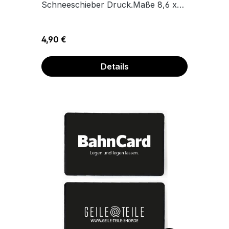
Schneeschieber Druck.Maße 8,6 x
5,4 cm
Regulärer Preis:
4,90 €
Details