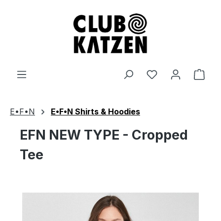
Zum Hauptinhalt springen
Ware
E•F•N
E•F•N Shirts & Hoodies
EFN NEW TYPE - Cropped
Tee
Bildergalerie überspringen