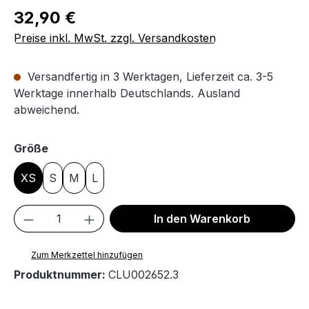
Regulärer Preis:
32,90 €
Preise inkl. MwSt. zzgl. Versandkosten
Versandfertig in 3 Werktagen, Lieferzeit ca. 3-5
Werktage innerhalb Deutschlands. Ausland
abweichend.
auswählen
Größe
XS
S
M
L
Produkt Anzahl: Gib den gewünschten We
In den Warenkorb
Zum Merkzettel hinzufügen
Produktnummer:
CLU002652.3