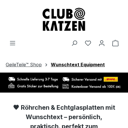
Zum Hauptinhalt springen
Ware
GeileTeile™ Shop
Wunschtext Equipment
🖤
Röhrchen & Echtglasplatten mit
Wunschtext – persönlich,
praktisch, perfekt zum