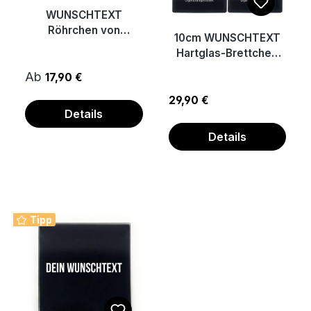
WUNSCHTEXT
Röhrchen von
10cm WUNSCHTEXT
GeileTeile™ mit
Hartglas-Brettchen
Lasergravur, inkl. 2
Set mit Röhrchen,
Ab
Karten
17,90 €
Karten,
Stoffsäckchen
29,90 €
Details
Details
Tipp