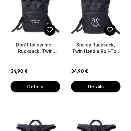
Don't follow me -
Smiley Rucksack,
Rucksack, Twin
Twin Handle Roll-Top
Handle Roll-Top
Backback
Backback
Regulärer Preis:
Regulärer Preis:
34,90 €
34,90 €
Details
Details