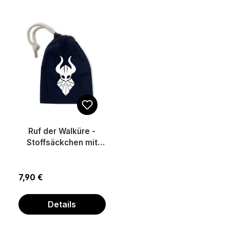
Ruf der Walküre -
Stoffsäckchen mit
Zugband (14 x 20 cm)
Regulärer Preis:
7,90 €
Details