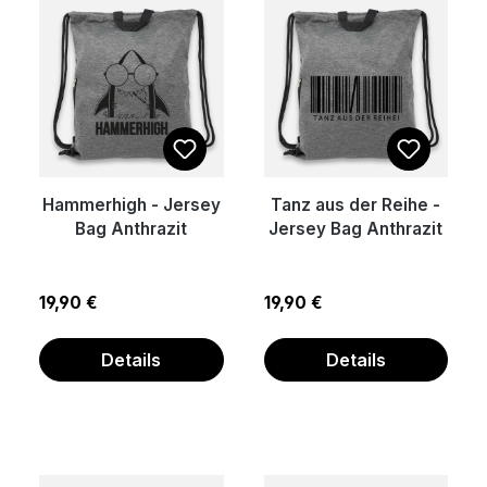
Hammerhigh - Jersey
Tanz aus der Reihe -
Bag Anthrazit
Jersey Bag Anthrazit
Regulärer Preis:
Regulärer Preis:
19,90 €
19,90 €
Details
Details