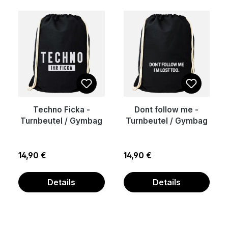
Techno Ficka -
Dont follow me -
Turnbeutel / Gymbag
Turnbeutel / Gymbag
Regulärer Preis:
Regulärer Preis:
14,90 €
14,90 €
Details
Details