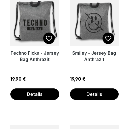
Techno Ficka - Jersey
Smiley - Jersey Bag
Bag Anthrazit
Anthrazit
Regulärer Preis:
Regulärer Preis:
19,90 €
19,90 €
Details
Details