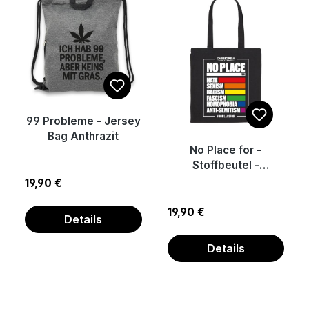
99 Probleme - Jersey
Bag Anthrazit
No Place for -
Stoffbeutel -
Cassiopeia
Regulärer Preis:
19,90 €
Regulärer Preis:
19,90 €
Details
Details