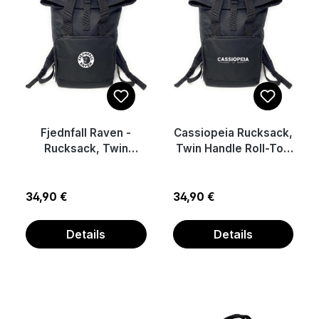
Fjednfall Raven -
Cassiopeia Rucksack,
Rucksack, Twin
Twin Handle Roll-Top
Handle Roll-Top
Backback
Backback
Regulärer Preis:
Regulärer Preis:
34,90 €
34,90 €
Details
Details