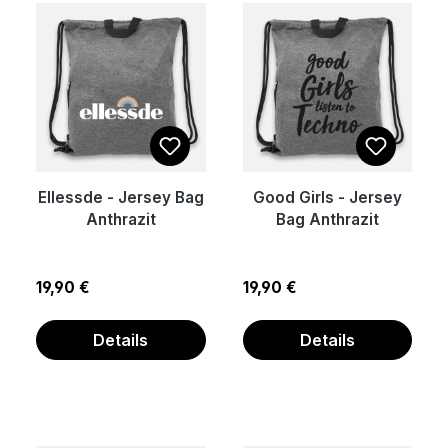
Ellessde - Jersey Bag
Good Girls - Jersey
Anthrazit
Bag Anthrazit
Regulärer Preis:
Regulärer Preis:
19,90 €
19,90 €
Details
Details