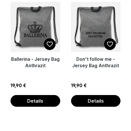
Ballerina - Jersey Bag
Don't follow me -
Anthrazit
Jersey Bag Anthrazit
Regulärer Preis:
Regulärer Preis:
19,90 €
19,90 €
Details
Details