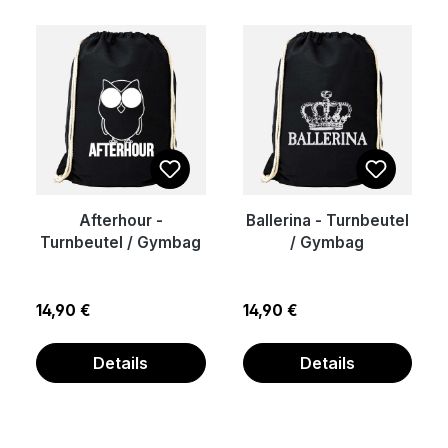
Afterhour -
Ballerina - Turnbeutel
Turnbeutel / Gymbag
/ Gymbag
Regulärer Preis:
Regulärer Preis:
14,90 €
14,90 €
Details
Details