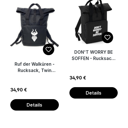
DON'T WORRY BE
SOFFEN - Rucksack,
Ruf der Walküren -
Twin Handle Roll-Top
Rucksack, Twin
Backback
Handle Roll-Top
Regulärer Preis:
34,90 €
Backback
Regulärer Preis:
34,90 €
Details
Details