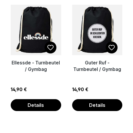
Ellessde - Turnbeutel
Guter Ruf -
/ Gymbag
Turnbeutel / Gymbag
Regulärer Preis:
Regulärer Preis:
14,90 €
14,90 €
Details
Details