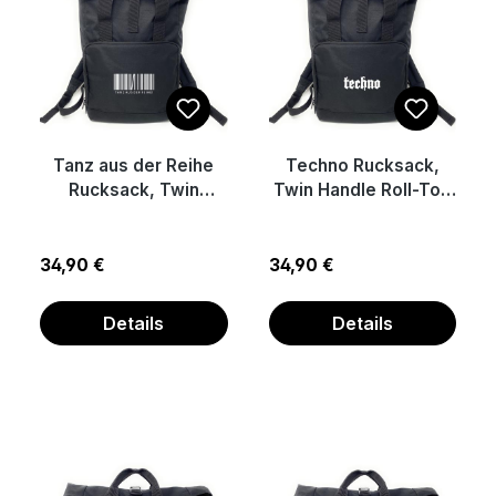
Tanz aus der Reihe
Techno Rucksack,
Rucksack, Twin
Twin Handle Roll-Top
Handle Roll-Top
Backback
Backback
Regulärer Preis:
Regulärer Preis:
34,90 €
34,90 €
Details
Details