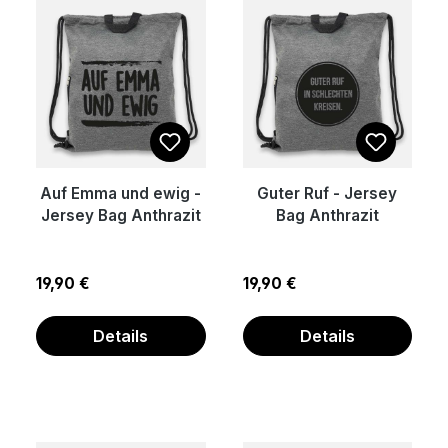
Auf Emma und ewig -
Guter Ruf - Jersey
Jersey Bag Anthrazit
Bag Anthrazit
Regulärer Preis:
Regulärer Preis:
19,90 €
19,90 €
Details
Details