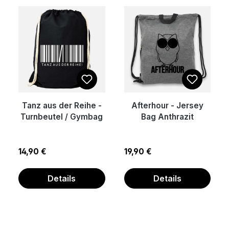
Tanz aus der Reihe -
Afterhour - Jersey
Turnbeutel / Gymbag
Bag Anthrazit
Regulärer Preis:
Regulärer Preis:
14,90 €
19,90 €
Details
Details