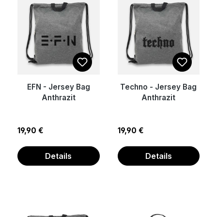
EFN - Jersey Bag
Techno - Jersey Bag
Anthrazit
Anthrazit
Regulärer Preis:
Regulärer Preis:
19,90 €
19,90 €
Details
Details