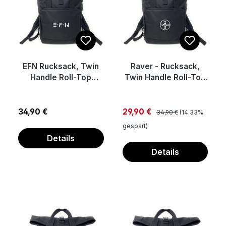
EFN Rucksack, Twin
Raver - Rucksack,
Handle Roll-Top
Twin Handle Roll-Top
Backback
Backback
Regulärer Preis:
Regulärer Preis:
Verkaufspreis:
34,90 €
29,90 €
34,90 €
(14.33%
gespart)
Details
Details