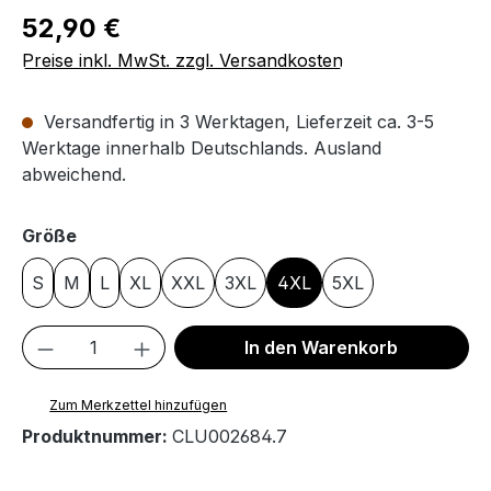
Regulärer Preis:
52,90 €
Preise inkl. MwSt. zzgl. Versandkosten
Versandfertig in 3 Werktagen, Lieferzeit ca. 3-5
Werktage innerhalb Deutschlands. Ausland
abweichend.
auswählen
Größe
S
M
L
XL
XXL
3XL
4XL
5XL
Produkt Anzahl: Gib den gewünschten We
In den Warenkorb
Zum Merkzettel hinzufügen
Produktnummer:
CLU002684.7