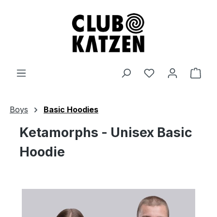
Zum Hauptinhalt springen
Ware
Boys
Basic Hoodies
Ketamorphs - Unisex Basic
Hoodie
Bildergalerie überspringen