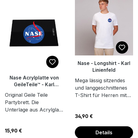
Nase - Longshirt - Karl
Linienfeld
Nase Acrylplatte von
Mega lässig sitzendes
GeileTeile™ - Karl
und langgeschnittenes
Linienfeld
Original Geile Teile
T-Shirt für Herren mit
Partybrett. Die
Rundhals Ausschnitt. Mit
Unterlage aus Acrylglas
seinem langen Schnitt
Regulärer Preis:
34,90 €
zieht die Blicke auf sich
und dem verlängerten
und ist der Hit auf jedem
Rückensaum trifft das
Regulärer Preis:
15,90 €
Küchen Rave und
Longshirt den
Details