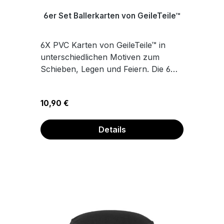
6er Set Ballerkarten von GeileTeile™
6X PVC Karten von GeileTeile™ in
unterschiedlichen Motiven zum
Schieben, Legen und Feiern. Die 6
Motive findest du auf dem
Produktfoto. Die Karten haben immer
Regulärer Preis:
10,90 €
auf beiden Seiten das gleiche
Motiv.Maße 8,6 x 5,4 cm
Details