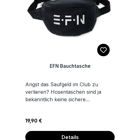
Größe M.
EFN Bauchtasche
Angst das Saufgeld im Club zu
verlieren? Hosentaschen sind ja
bekanntlich keine sichere
Aufbewahrungsmöglichkeit. Vorallem
bei sportlichen Tanzaktivitäten im
Regulärer Preis:
19,90 €
dunklen Untergrund. Alles safe an
einem Platz! Die Clubkatzen
Bauchtaschen halten auch im
Details