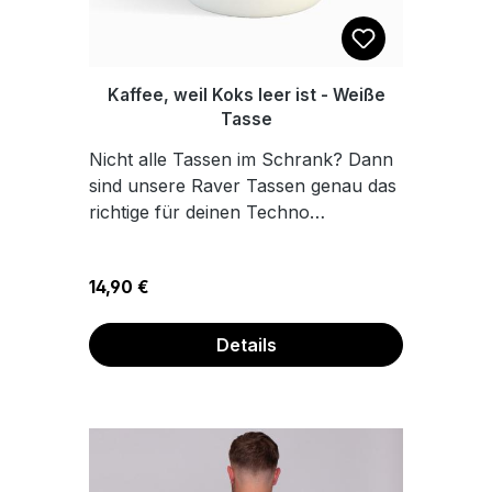
Kaffee, weil Koks leer ist - Weiße
Tasse
Nicht alle Tassen im Schrank? Dann
sind unsere Raver Tassen genau das
richtige für deinen Techno
Küchenschrank. Die Tasse ist weiß
und aus Keramik. Das perfekte
Regulärer Preis:
14,90 €
Geschenk für dich für deine Raver
und Party Freunde. Hochwertige
Keramik Sublimationsdruck
Details
Füllmenge: ca. 300 ml Sicher
verpackt Spülmaschinenfest Wir
fertigen unsere Bekleidungsstücke,
Tassen, Accessoires und Fußmatten
on Demand. Das heißt, dass die Teile