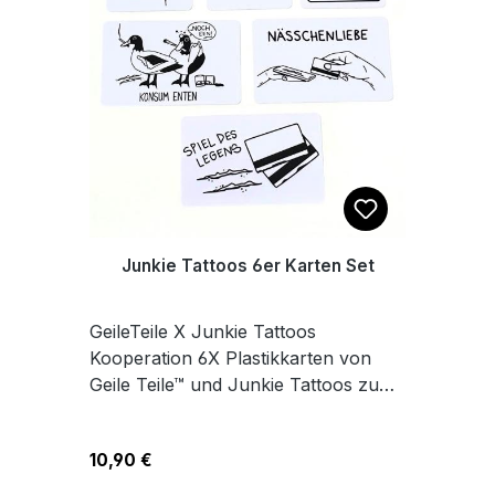
Junkie Tattoos 6er Karten Set
GeileTeile X Junkie Tattoos
Kooperation 6X Plastikkarten von
Geile Teile™ und Junkie Tattoos zum
Schieben, Legen und Feiern.Maße
8,6 x 5,4 cm
Regulärer Preis:
10,90 €