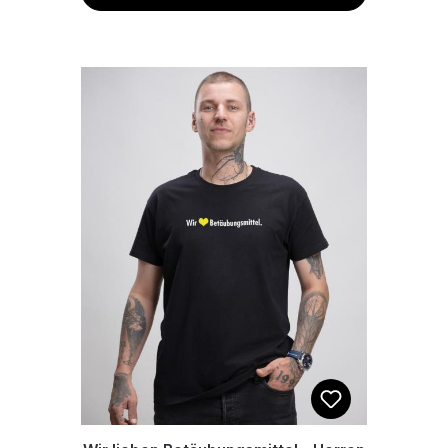
schlimmsten Zustand zu dir.
Umgeschnallt und losgetanzt. Mit
dem EFN Druck auf der Front setzt
du ein klares Statement. Die Tasche
besitzt ein Hauptfach und separat
zugängliches Fach auf der Rückseite
mit Reißverschluss und einen
verstellbaren Gurt mit
Klickverschluss. EFN Druck auf der
Front Die Tasche hat extra lange
Schnallen und lässt sich so perfekt
über die Schulter tragen.
Materialzusammensetzung: 100%
Polyester. Maße: 23 x 7,5 x 13,5 cm