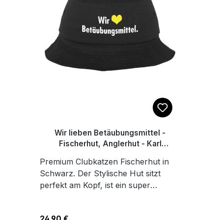
Wir lieben Betäubungsmittel -
Fischerhut, Anglerhut - Karl
Linienfeld
Premium Clubkatzen Fischerhut in
Schwarz. Der Stylische Hut sitzt
perfekt am Kopf, ist ein super
Sonnenschutz für heiße Tage, mit
angenehmem Tragekomfort, dank
Regulärer Preis:
24,90 €