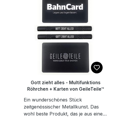
Röhrchen 24 Stunden am Tag
einsatzbereit und kann in vielen
Bereichen des Lebens verwendet
werden. Zum Beispiel zum Umrühren
ihres Tees, als Strohhalm,
Schnorchel oder gar als Fernrohr.
Das Röhrchen hat eine Lasergravur
mit Spruch: Zieh es Positiv - 95mm
Länge und 7mm Innendurchmesser -
Mit geriffelten Flächen f. Ring- u.
Zeigefinger für optimalen Griff. -
Inklusive 2 Karten
Gott zieht alles - Multifunktions
Röhrchen + Karten von GeileTeile™
Ein wunderschönes Stück
zeitgenössischer Metallkunst. Das
wohl beste Produkt, das je aus einem
Stück Aluminium gefertigt wurde. Es
zeichnet sich aus durch seine