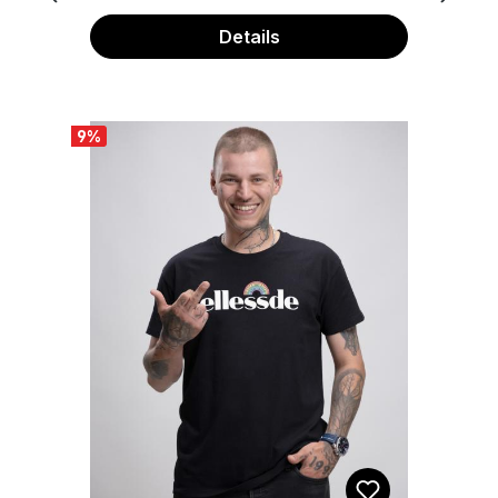
noch in Form. ✔️ 100% Baumwolle,
Dealer deines Vertrauens
190 g/m² – stabil, weich,
Details
atmungsaktiv ✔️ Vegan, Oeko-Tex
100 zertifiziert, fair hergestellt ✔️
Langlebiger Druck im hochwertigen
9
%
Print-on-Demand Verfahren ✔️
Klassischer Rundhals, Basic Fit – für
jeden Tag und jede EskalationDas
Model ist 1,80 m groß und trägt
Größe M.