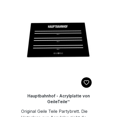
werden, steht das Brett rutschfest
auf deinem Fliesentisch. Maße:
22x14cm
Hauptbahnhof - Acrylplatte von
GeileTeile™
Original Geile Teile Partybrett. Die