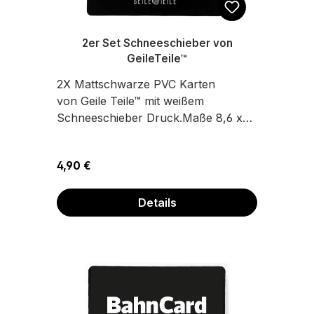
2er Set Schneeschieber von
GeileTeile™
2X Mattschwarze PVC Karten
von Geile Teile™ mit weißem
Schneeschieber Druck.Maße 8,6 x
5,4 cm
Regulärer Preis:
4,90 €
Details