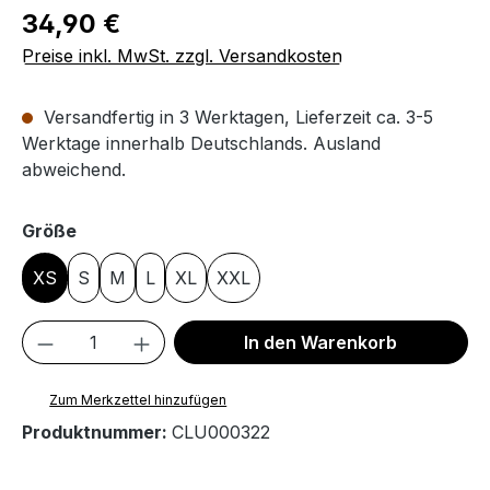
Regulärer Preis:
34,90 €
Preise inkl. MwSt. zzgl. Versandkosten
Versandfertig in 3 Werktagen, Lieferzeit ca. 3-5
Werktage innerhalb Deutschlands. Ausland
abweichend.
auswählen
Größe
XS
S
M
L
XL
XXL
Produkt Anzahl: Gib den gewünschten We
In den Warenkorb
Zum Merkzettel hinzufügen
Produktnummer:
CLU000322