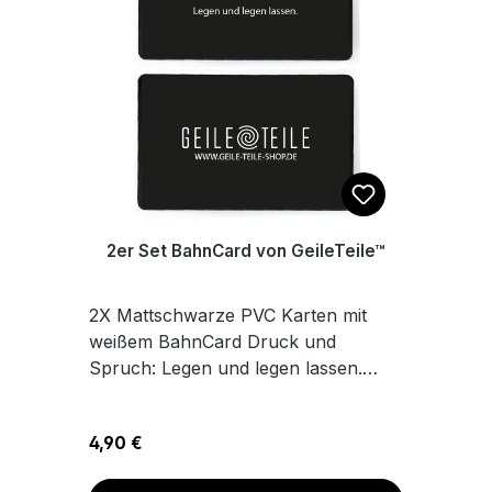
2er Set BahnCard von GeileTeile™
2X Mattschwarze PVC Karten mit
weißem BahnCard Druck und
Spruch: Legen und legen lassen.
Maße 8,6 x 5,4 cm
Regulärer Preis:
4,90 €