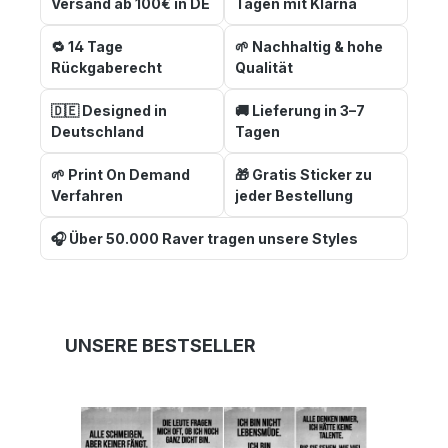
Versand ab 100€ in DE
Tagen mit Klarna
🔁 14 Tage
🌱 Nachhaltig & hohe
Rückgaberecht
Qualität
🇩🇪 Designed in
🚚 Lieferung in 3–7
Deutschland
Tagen
🌱 Print On Demand
🎁 Gratis Sticker zu
Verfahren
jeder Bestellung
🎧 Über 50.000 Raver tragen unsere Styles
Produktgalerie überspringen
UNSERE BESTSELLER