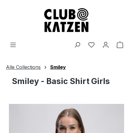
Zum Hauptinhalt springen
Ware
Alle Collections
Smiley
Smiley - Basic Shirt Girls
Bildergalerie überspringen