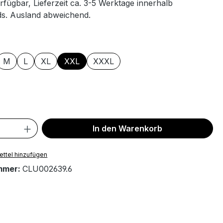
rfügbar, Lieferzeit ca. 3-5 Werktage innerhalb
s. Ausland abweichend.
ählen
M
L
XL
XXL
XXXL
ählen
 Anzahl: Gib den gewünschten Wert ein 
In den Warenkorb
ttel hinzufügen
mmer:
CLU002639.6