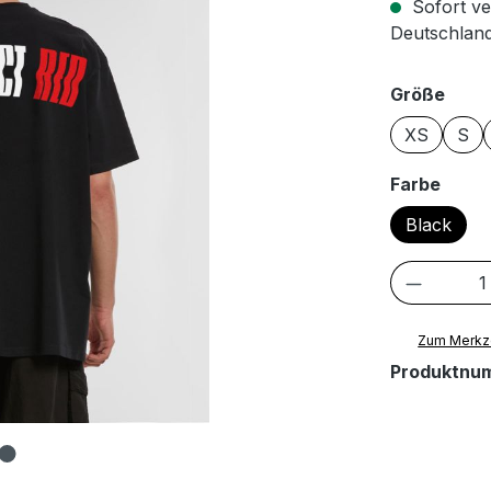
Sofort ve
Deutschland
ausw
Größe
XS
S
ausw
Farbe
Black
Produkt
Zum Merkze
Produktnu