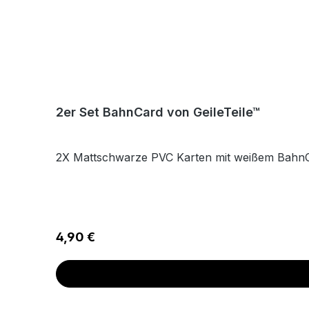
2er Set BahnCard von GeileTeile™
2X Mattschwarze PVC Karten mit weißem BahnC
Regulärer Preis:
4,90 €