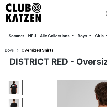
m Hauptinhalt springen
Zur Suche springen
Zur Hauptnavigation springen
Sommer
NEU
Alle Collections
Boys
Girls
Boys
Oversized Shirts
DISTRICT RED - Oversi
Bildergalerie überspringen