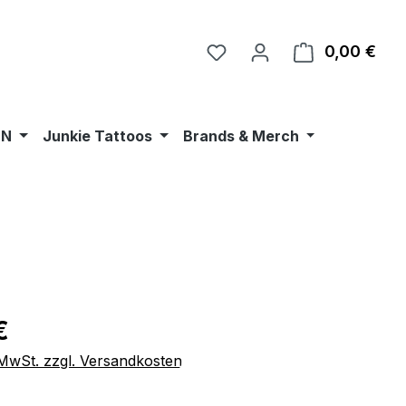
0,00 €
Ware
•N
Junkie Tattoos
Brands & Merch
eis:
€
. MwSt. zzgl. Versandkosten