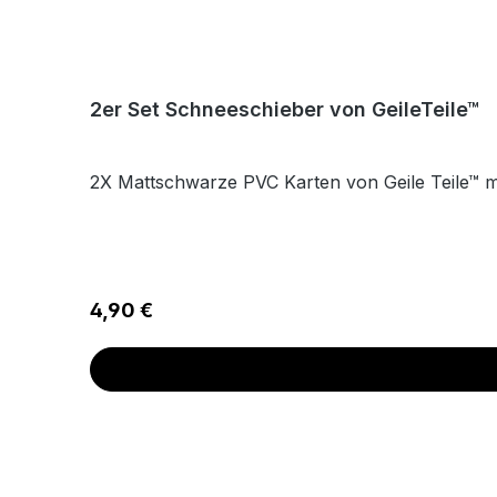
2er Set Schneeschieber von GeileTeile™
2X Mattschwarze PVC Karten von Geile Teile™ 
Regulärer Preis:
4,90 €