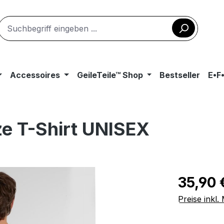
Accessoires
GeileTeile™ Shop
Bestseller
E•F
ze T-Shirt UNISEX
Regulärer Pr
35,90 
Preise inkl