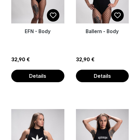
EFN - Body
Ballern - Body
Regulärer Preis:
Regulärer Preis:
32,90 €
32,90 €
Details
Details