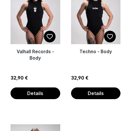
Valhall Records -
Techno - Body
Body
Regulärer Preis:
Regulärer Preis:
32,90 €
32,90 €
Details
Details