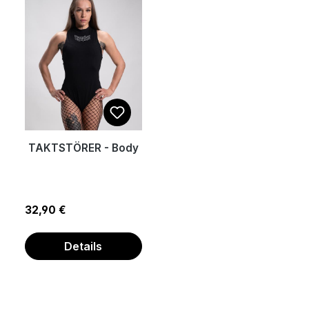
TAKTSTÖRER - Body
Regulärer Preis:
32,90 €
Details