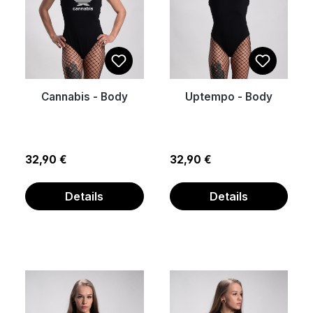
Cannabis - Body
Uptempo - Body
Regulärer Preis:
Regulärer Preis:
32,90 €
32,90 €
Details
Details