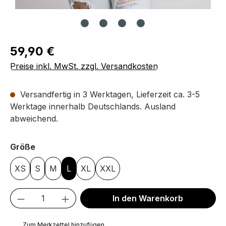
Regulärer Preis:
59,90 €
Preise inkl. MwSt. zzgl. Versandkosten
Versandfertig in 3 Werktagen, Lieferzeit ca. 3-5
Werktage innerhalb Deutschlands. Ausland
abweichend.
auswählen
Größe
XS
S
M
L
XL
XXL
Produkt Anzahl: Gib den gewünschten We
In den Warenkorb
Zum Merkzettel hinzufügen