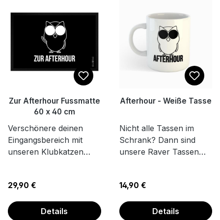
Zur Afterhour Fussmatte
Afterhour - Weiße Tasse
60 x 40 cm
Verschönere deinen
Nicht alle Tassen im
Eingangsbereich mit
Schrank? Dann sind
unseren Klubkatzen
unsere Raver Tassen
Fußmatten in Premium
genau das richtige für
Qualität. Das perfekte
deinen Techno
Regulärer Preis:
Regulärer Preis:
29,90 €
14,90 €
Wohn-Accessoire für
Küchenschrank. Die
deine Raver-Höhle.
Tasse ist weiß und aus
Premium Qualität -
Keramik. Das perfekte
Details
Details