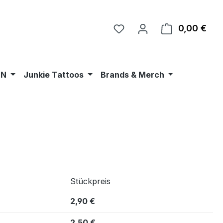
0,00 €
Ware
•N
Junkie Tattoos
Brands & Merch
Stückpreis
2,90 €
2,50 €