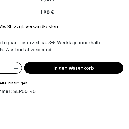
1,90 €
. MwSt. zzgl. Versandkosten
rfügbar, Lieferzeit ca. 3-5 Werktage innerhalb
s. Ausland abweichend.
 Anzahl: Gib den gewünschten Wert ein 
In den Warenkorb
ttel hinzufügen
mmer:
SLP00140