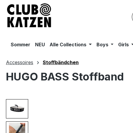
m Hauptinhalt springen
Zur Suche springen
Zur Hauptnavigation springen
Sommer
NEU
Alle Collections
Boys
Girls
Accessoires
Stoffbändchen
HUGO BASS Stoffband
Bildergalerie überspringen