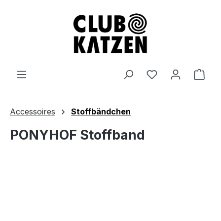
Zum Hauptinhalt springen
Ware
Accessoires
Stoffbändchen
PONYHOF Stoffband
Bildergalerie überspringen