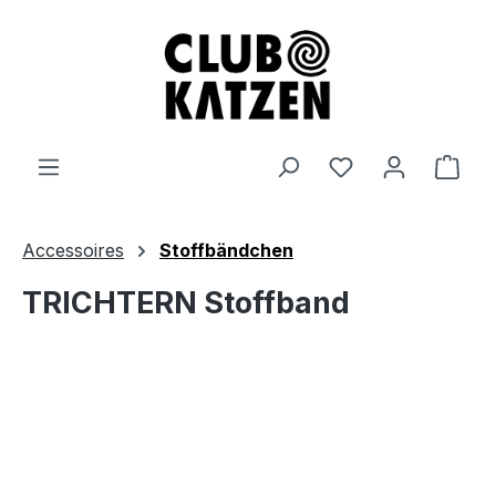
Zum Hauptinhalt springen
Ware
Accessoires
Stoffbändchen
TRICHTERN Stoffband
Bildergalerie überspringen