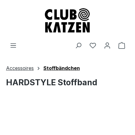
Zum Hauptinhalt springen
Ware
Accessoires
Stoffbändchen
HARDSTYLE Stoffband
Bildergalerie überspringen