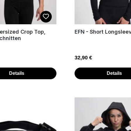
ersized Crop Top,
EFN - Short Longslee
chnitten
 Preis:
Regulärer Preis:
32,90 €
Details
Details