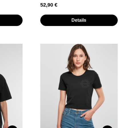
Regulärer Preis:
52,90 €
Details