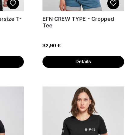
EFN CREW TYPE - Cropped
Tee
Regulärer Preis:
32,90 €
Details