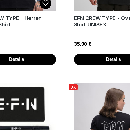
W TYPE - Herren
EFN CREW TYPE - Oversize T-
Shirt
Shirt UNISEX
 Preis:
Regulärer Preis:
35,90 €
Details
Details
9
%