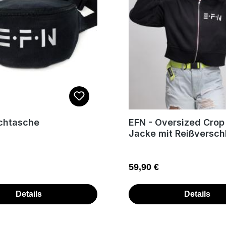
chtasche
EFN - Oversized Crop
Jacke mit Reißversch
 Preis:
Regulärer Preis:
59,90 €
Details
Details