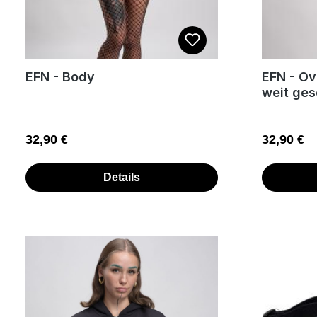
EFN - Body
EFN - Ov
weit ges
Regulärer Preis:
Regulärer
32,90 €
32,90 €
Details