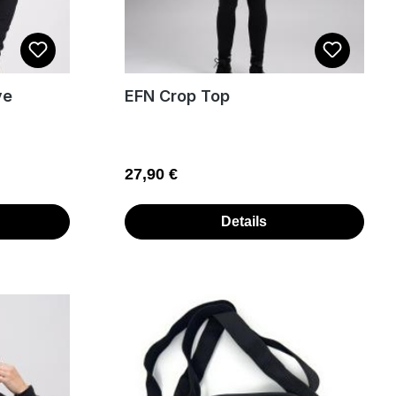
ve
EFN Crop Top
Regulärer Preis:
27,90 €
Details