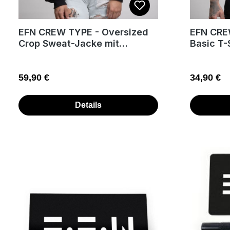
EFN CREW TYPE - Oversized
EFN CRE
Crop Sweat-Jacke mit
Basic T-
Reißverschluss
Regulärer Preis:
Regulärer
59,90 €
34,90 €
Details