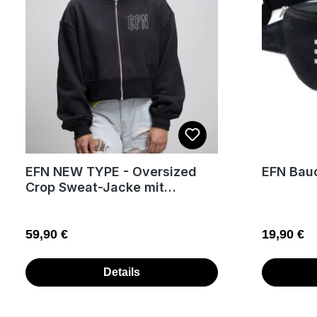
EFN NEW TYPE - Oversized
EFN Bau
Crop Sweat-Jacke mit
Reißverschluss
Regulärer Preis:
Regulärer
59,90 €
19,90 €
Details