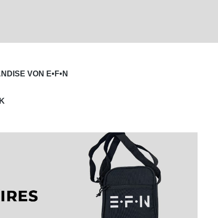
ANDISE VON E•F•N
KK