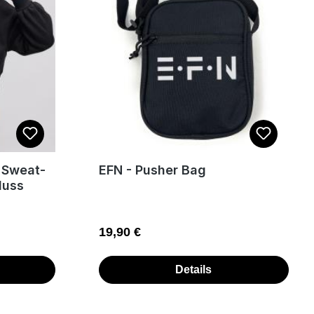
 Sweat-
EFN - Pusher Bag
luss
Regulärer Preis:
19,90 €
Details