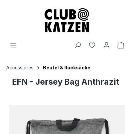
Zum Hauptinhalt springen
Ware
Accessoires
Beutel & Rucksäcke
EFN - Jersey Bag Anthrazit
Bildergalerie überspringen