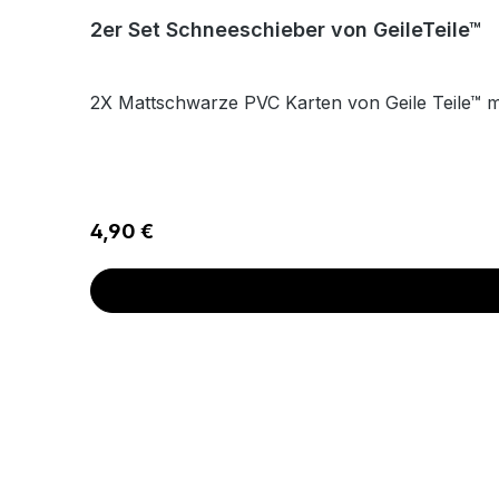
2er Set Schneeschieber von GeileTeile™
2X Mattschwarze PVC Karten von Geile Teile™ 
Regulärer Preis:
4,90 €