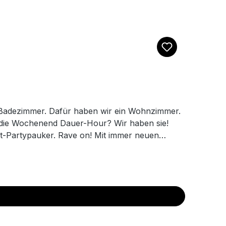
m Badezimmer. Dafür haben wir ein Wohnzimmer.
der die Wochenend Dauer-Hour? Wir haben sie!
eit-Partypauker. Rave on! Mit immer neuen
ben die heißeste Ware für alles was das
aler deines Vertrauens