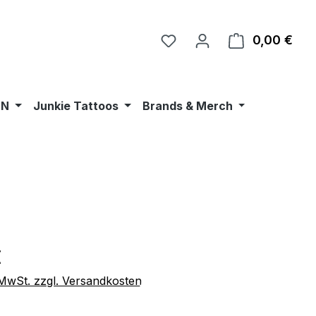
0,00 €
Ware
•N
Junkie Tattoos
Brands & Merch
eis:
€
. MwSt. zzgl. Versandkosten