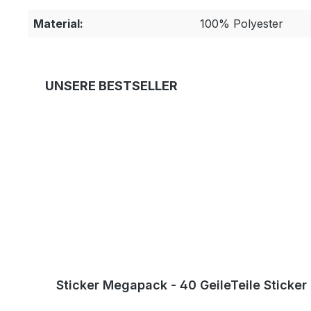
Material:
100% Polyester
Produktgalerie überspringen
UNSERE BESTSELLER
Sticker Megapack - 40 GeileTeile Sticke