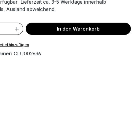
rfügbar, Lieferzeit ca. 3-5 Werktage innerhalb
s. Ausland abweichend.
 Anzahl: Gib den gewünschten Wert ein 
In den Warenkorb
ttel hinzufügen
mmer:
CLU002636