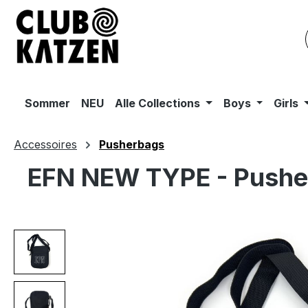
m Hauptinhalt springen
Zur Suche springen
Zur Hauptnavigation springen
Sommer
NEU
Alle Collections
Boys
Girls
Accessoires
Pusherbags
EFN NEW TYPE - Pushe
Bildergalerie überspringen