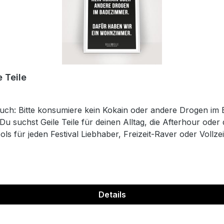
 Teile
ruch: Bitte konsumiere kein Kokain oder andere Drogen i
 Du suchst Geile Teile für deinen Alltag, die Afterhour o
ls für jeden Festival Liebhaber, Freizeit-Raver oder Vollz
n wir dein Leben. Wir erfinden uns regelmäßig neu und ha
e Infos zu Aktionen als Erster. Clubkatzen - Der Merch-De
Details