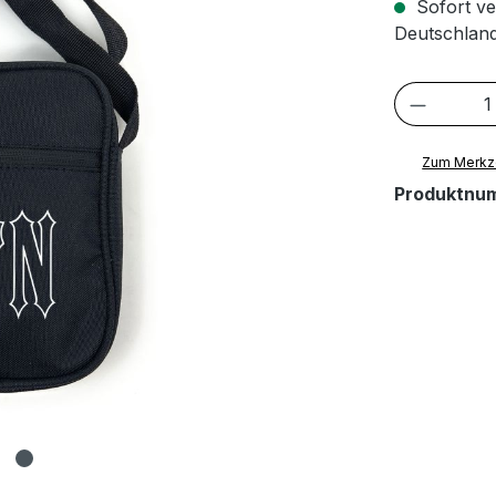
Sofort ve
Deutschland
Produkt
Zum Merkze
Produktnu