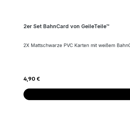
2er Set BahnCard von GeileTeile™
2X Mattschwarze PVC Karten mit weißem BahnC
Regulärer Preis:
4,90 €