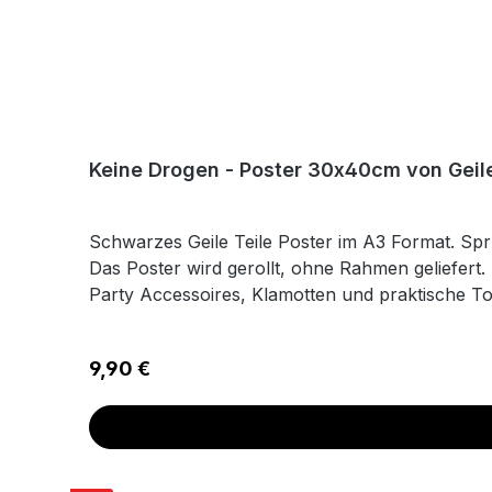
Keine Drogen - Poster 30x40cm von Geile
Schwarzes Geile Teile Poster im A3 Format. Sp
Das Poster wird gerollt, ohne Rahmen geliefert.
Party Accessoires, Klamotten und praktische Too
doofen Sprüchen und coolen Motiven verschöner
Techno-Herz begehrt. Folge uns und erhalte all
Regulärer Preis:
9,90 €