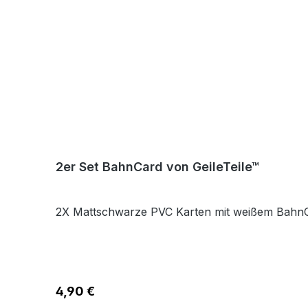
2er Set BahnCard von GeileTeile™
2X Mattschwarze PVC Karten mit weißem BahnC
Regulärer Preis:
4,90 €