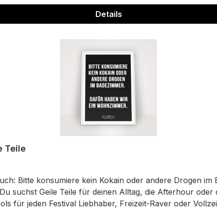
Details
 Teile
ruch: Bitte konsumiere kein Kokain oder andere Drogen i
 Du suchst Geile Teile für deinen Alltag, die Afterhour o
ls für jeden Festival Liebhaber, Freizeit-Raver oder Vollz
n wir dein Leben. Wir erfinden uns regelmäßig neu und ha