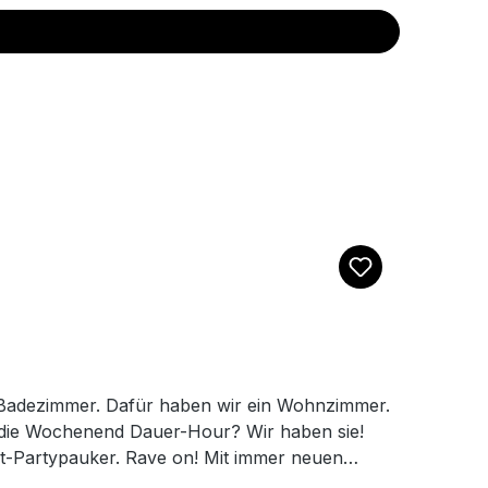
m Badezimmer. Dafür haben wir ein Wohnzimmer.
der die Wochenend Dauer-Hour? Wir haben sie!
eit-Partypauker. Rave on! Mit immer neuen
ben die heißeste Ware für alles was das