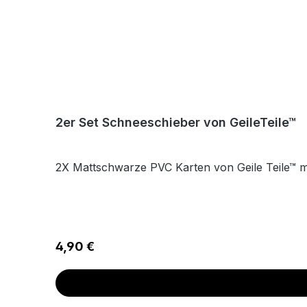
2er Set Schneeschieber von GeileTeile™
2X Mattschwarze PVC Karten von Geile Teile™ 
Regulärer Preis:
4,90 €