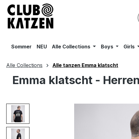
m Hauptinhalt springen
Zur Suche springen
Zur Hauptnavigation springen
Sommer
NEU
Alle Collections
Boys
Girls
Alle Collections
Alle tanzen Emma klatscht
Emma klatscht - Herren
Bildergalerie überspringen