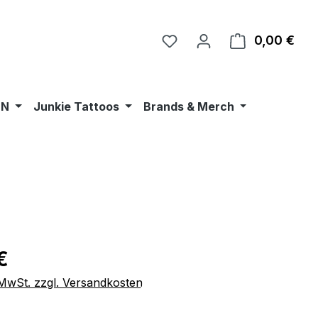
0,00 €
Ware
•N
Junkie Tattoos
Brands & Merch
eis:
€
. MwSt. zzgl. Versandkosten