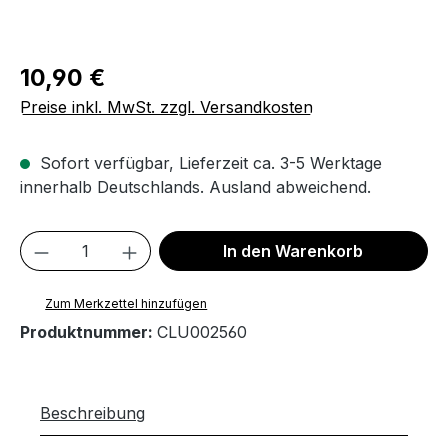
Regulärer Preis:
10,90 €
Preise inkl. MwSt. zzgl. Versandkosten
Sofort verfügbar, Lieferzeit ca. 3-5 Werktage
innerhalb Deutschlands. Ausland abweichend.
Produkt Anzahl: Gib den gewünschten We
In den Warenkorb
Zum Merkzettel hinzufügen
Produktnummer:
CLU002560
Beschreibung