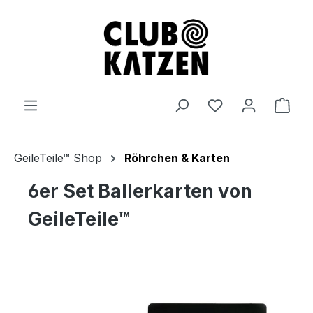
Zum Hauptinhalt springen
Ware
GeileTeile™ Shop
Röhrchen & Karten
6er Set Ballerkarten von
GeileTeile™
Bildergalerie überspringen