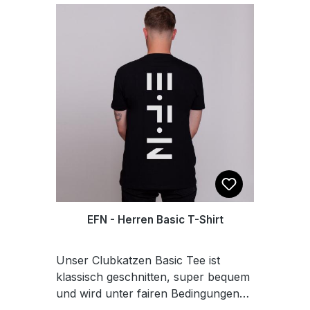
fertigen unsere Bekleidungsstücke,
Tassen, Accessoires und Fußmatten
on Demand. Das heißt, dass die Teile
erst nach deiner Bestellung für dich
produziert werden. So ist jedes der
Teile ein Unikat und wir schonen
ganz nebenbei noch die Umwelt.
Du suchst Geile Teile für deinen
Alltag, die Afterhour oder die
Wochenend Dauer-Hour? Wir haben
sie! Party Accessoires, Klamotten
und praktische Tools für jeden
Festival Liebhaber, Freizeit-Raver
oder Vollzeit-Partypauker. Rave on!
EFN - Herren Basic T-Shirt
Mit immer neuen doofen Sprüchen
und coolen Motiven verschönern wir
Unser Clubkatzen Basic Tee ist
dein Leben. Wir erfinden uns
klassisch geschnitten, super bequem
regelmäßig neu und haben die
und wird unter fairen Bedingungen
heißeste Ware für alles was das
produziert. Der hochwertige Stoff