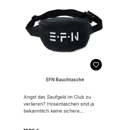
Klassischer Rundhals, Basic Fit – für
jeden Tag und jede EskalationDas
Model ist 1,80 m groß und trägt
Größe M.
EFN Bauchtasche
Angst das Saufgeld im Club zu
verlieren? Hosentaschen sind ja
bekanntlich keine sichere
Aufbewahrungsmöglichkeit. Vorallem
bei sportlichen Tanzaktivitäten im