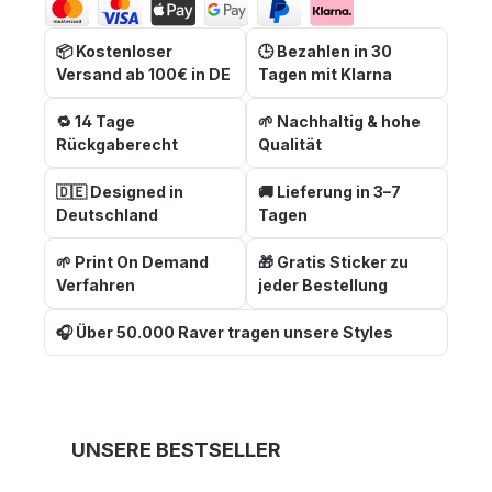
📦 Kostenloser
🕒 Bezahlen in 30
Versand ab 100€ in DE
Tagen mit Klarna
🔁 14 Tage
🌱 Nachhaltig & hohe
Rückgaberecht
Qualität
🇩🇪 Designed in
🚚 Lieferung in 3–7
Deutschland
Tagen
🌱 Print On Demand
🎁 Gratis Sticker zu
Verfahren
jeder Bestellung
🎧 Über 50.000 Raver tragen unsere Styles
Produktgalerie überspringen
UNSERE BESTSELLER