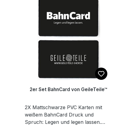
2er Set BahnCard von GeileTeile™
2X Mattschwarze PVC Karten mit
weißem BahnCard Druck und
Spruch: Legen und legen lassen.
Maße 8,6 x 5,4 cm