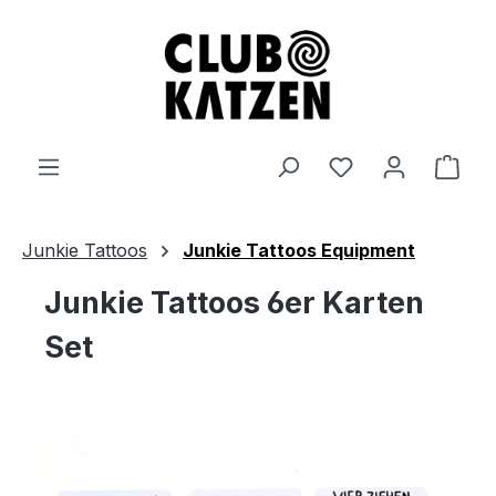
Zum Hauptinhalt springen
Ware
Junkie Tattoos
Junkie Tattoos Equipment
Junkie Tattoos 6er Karten
Set
Bildergalerie überspringen