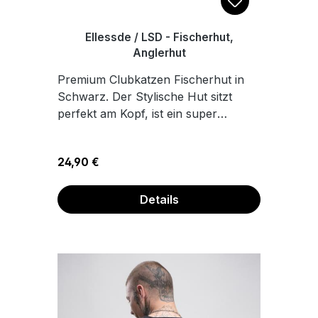
Ellessde / LSD - Fischerhut,
Anglerhut
Premium Clubkatzen Fischerhut in
Schwarz. Der Stylische Hut sitzt
perfekt am Kopf, ist ein super
Sonnenschutz für heiße Tage, mit
angenehmem Tragekomfort, dank
Regulärer Preis:
24,90 €
des innenliegenden
Schweißbands. 100%
Baumwolle Hochwertiger Transfer
Details
Druck