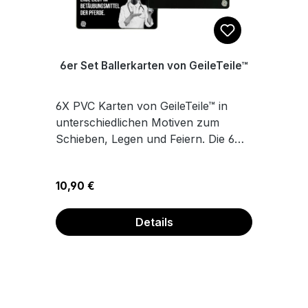
6er Set Ballerkarten von GeileTeile™
6X PVC Karten von GeileTeile™ in
unterschiedlichen Motiven zum
Schieben, Legen und Feiern. Die 6
Motive findest du auf dem
Produktfoto. Die Karten haben immer
Regulärer Preis:
10,90 €
auf beiden Seiten das gleiche
Motiv.Maße 8,6 x 5,4 cm
Details