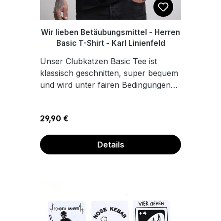
Wir lieben Betäubungsmittel - Herren
Basic T-Shirt - Karl Linienfeld
Unser Clubkatzen Basic Tee ist
klassisch geschnitten, super bequem
und wird unter fairen Bedingungen
produziert. Der hochwertige Stoff
liegt angenehm auf der Haut und
Regulärer Preis:
29,90 €
bleibt auch nach wilden Nächten
noch in Form. ✔️ 100% Baumwolle,
190 g/m² – stabil, weich,
Details
atmungsaktiv ✔️ Vegan, Oeko-Tex
100 zertifiziert, fair hergestellt ✔️
Langlebiger Druck im hochwertigen
Print-on-Demand Verfahren ✔️
Klassischer Rundhals, Basic Fit – für
jeden Tag und jede EskalationDas