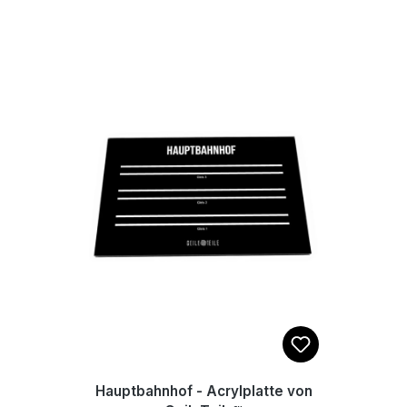
von hinten bedruckt und Foliert. Mit
den 4 mitgelieferten Elastikpuffern,
welche auf der Rückseite geklebt
werden, steht das Brett rutschfest
auf deinem Fliesentisch. Maße:
22x14cm
Hauptbahnhof - Acrylplatte von