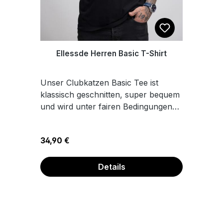
Ellessde Herren Basic T-Shirt
Unser Clubkatzen Basic Tee ist
klassisch geschnitten, super bequem
und wird unter fairen Bedingungen
produziert. Der hochwertige Stoff
liegt angenehm auf der Haut und
Regulärer Preis:
34,90 €
bleibt auch nach wilden Nächten
noch in Form. ✔️ 100% Baumwolle,
190 g/m² – stabil, weich,
Details
atmungsaktiv ✔️ Vegan, Oeko-Tex
100 zertifiziert, fair hergestellt ✔️
Langlebiger Druck im hochwertigen
Print-on-Demand Verfahren ✔️