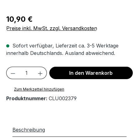
Regulärer Preis:
10,90 €
Preise inkl. MwSt. zzgl. Versandkosten
Sofort verfügbar, Lieferzeit ca. 3-5 Werktage
innerhalb Deutschlands. Ausland abweichend.
Produkt Anzahl: Gib den gewünschten We
In den Warenkorb
Zum Merkzettel hinzufügen
Produktnummer:
CLU002379
Beschreibung