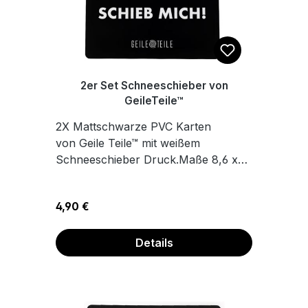
2er Set Schneeschieber von
GeileTeile™
2X Mattschwarze PVC Karten
von Geile Teile™ mit weißem
Schneeschieber Druck.Maße 8,6 x
5,4 cm
Regulärer Preis:
4,90 €
Details