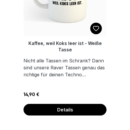
Kaffee, weil Koks leer ist - Weiße
Tasse
Nicht alle Tassen im Schrank? Dann
sind unsere Raver Tassen genau das
richtige für deinen Techno
Küchenschrank. Die Tasse ist weiß
und aus Keramik. Das perfekte
Regulärer Preis:
14,90 €
Geschenk für dich für deine Raver
und Party Freunde. Hochwertige
Keramik Sublimationsdruck
Details
Füllmenge: ca. 300 ml Sicher
verpackt Spülmaschinenfest Wir