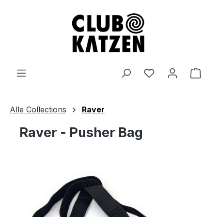
Zum Hauptinhalt springen
Ware
Alle Collections
Raver
Raver - Pusher Bag
Bildergalerie überspringen