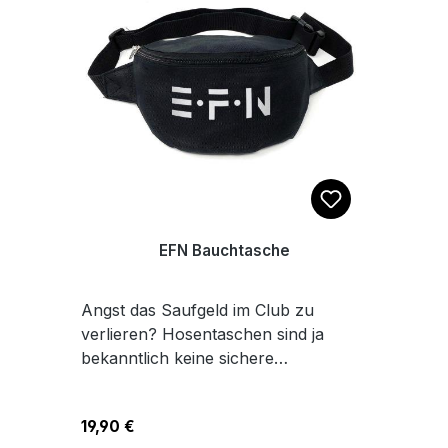
jeden Tag und jede EskalationDas
Model ist 1,80 m groß und trägt
Größe M.
EFN Bauchtasche
Angst das Saufgeld im Club zu
verlieren? Hosentaschen sind ja
bekanntlich keine sichere
Aufbewahrungsmöglichkeit. Vorallem
bei sportlichen Tanzaktivitäten im
Regulärer Preis:
19,90 €
dunklen Untergrund. Alles safe an