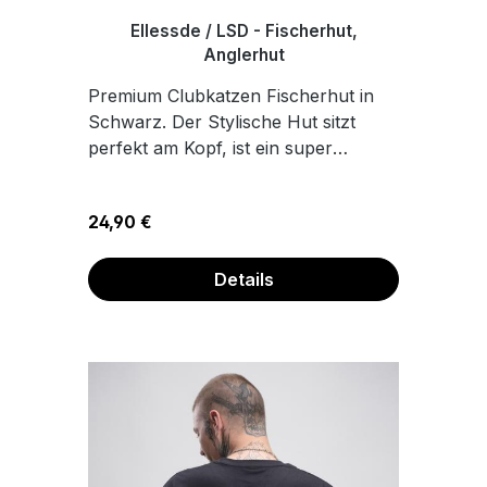
Ellessde / LSD - Fischerhut,
Anglerhut
Premium Clubkatzen Fischerhut in
Schwarz. Der Stylische Hut sitzt
perfekt am Kopf, ist ein super
Sonnenschutz für heiße Tage, mit
angenehmem Tragekomfort, dank
Regulärer Preis:
24,90 €
des innenliegenden
Schweißbands. 100%
Baumwolle Hochwertiger Transfer
Details
Druck