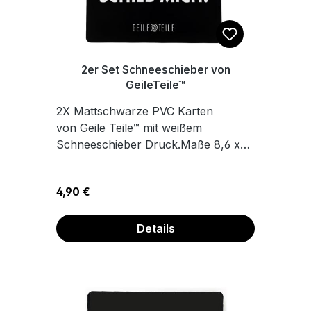
2er Set Schneeschieber von
GeileTeile™
2X Mattschwarze PVC Karten
von Geile Teile™ mit weißem
Schneeschieber Druck.Maße 8,6 x
5,4 cm
Regulärer Preis:
4,90 €
Details