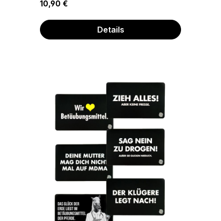
Regulärer Preis:
10,90 €
Details