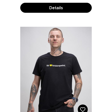
einem Platz! Die Clubkatzen
Bauchtaschen halten auch im
Details
schlimmsten Zustand zu dir.
Umgeschnallt und losgetanzt. Mit
dem EFN Druck auf der Front setzt
du ein klares Statement. Die Tasche
besitzt ein Hauptfach und separat
zugängliches Fach auf der Rückseite
mit Reißverschluss und einen
verstellbaren Gurt mit
Klickverschluss. EFN Druck auf der
Front Die Tasche hat extra lange
Schnallen und lässt sich so perfekt
über die Schulter tragen.
Materialzusammensetzung: 100%
Polyester. Maße: 23 x 7,5 x 13,5 cm