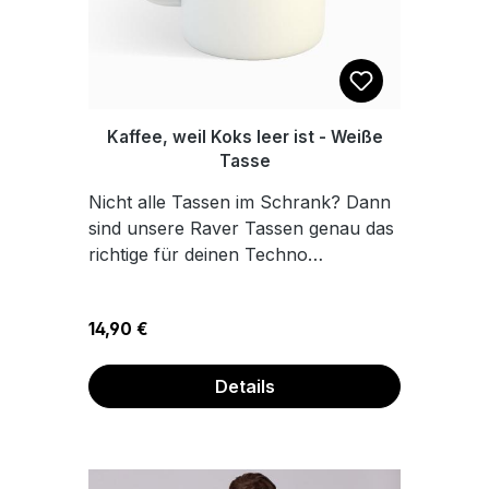
Kaffee, weil Koks leer ist - Weiße
Tasse
Nicht alle Tassen im Schrank? Dann
sind unsere Raver Tassen genau das
richtige für deinen Techno
Küchenschrank. Die Tasse ist weiß
und aus Keramik. Das perfekte
Regulärer Preis:
14,90 €
Geschenk für dich für deine Raver
und Party Freunde. Hochwertige
Keramik Sublimationsdruck
Details
Füllmenge: ca. 300 ml Sicher
verpackt Spülmaschinenfest Wir
fertigen unsere Bekleidungsstücke,