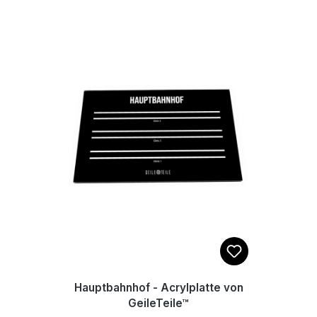
den 4 mitgelieferten Elastikpuffern,
welche auf der Rückseite geklebt
werden, steht das Brett rutschfest
auf deinem Fliesentisch. Maße:
22x14cm
Hauptbahnhof - Acrylplatte von
GeileTeile™