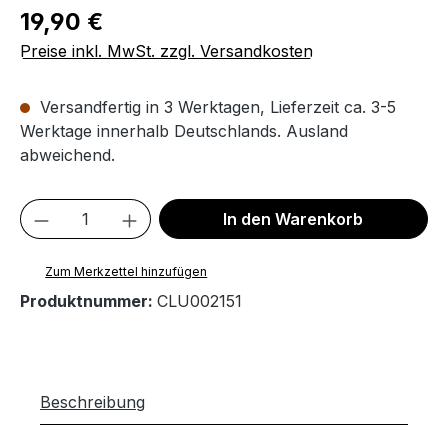
Regulärer Preis:
19,90 €
Preise inkl. MwSt. zzgl. Versandkosten
Versandfertig in 3 Werktagen, Lieferzeit ca. 3-5
Werktage innerhalb Deutschlands. Ausland
abweichend.
Produkt Anzahl: Gib den gewünschten We
In den Warenkorb
Zum Merkzettel hinzufügen
Produktnummer:
CLU002151
Beschreibung