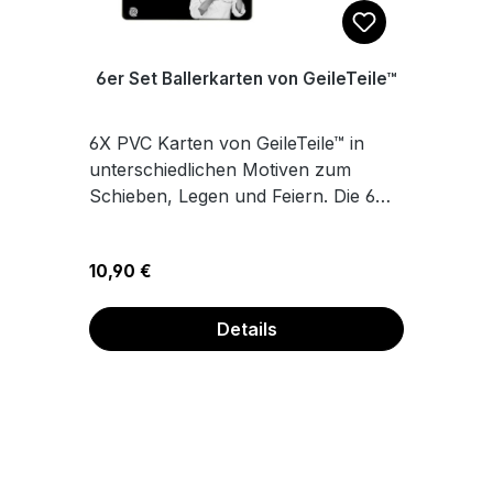
6er Set Ballerkarten von GeileTeile™
6X PVC Karten von GeileTeile™ in
unterschiedlichen Motiven zum
Schieben, Legen und Feiern. Die 6
Motive findest du auf dem
Produktfoto. Die Karten haben immer
Regulärer Preis:
10,90 €
auf beiden Seiten das gleiche
Motiv.Maße 8,6 x 5,4 cm
Details