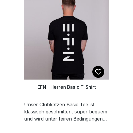
Tassen, Accessoires und Fußmatten
on Demand. Das heißt, dass die Teile
erst nach deiner Bestellung für dich
produziert werden. So ist jedes der
Teile ein Unikat und wir schonen
ganz nebenbei noch die Umwelt.
Du suchst Geile Teile für deinen
Alltag, die Afterhour oder die
Wochenend Dauer-Hour? Wir haben
sie! Party Accessoires, Klamotten
und praktische Tools für jeden
Festival Liebhaber, Freizeit-Raver
oder Vollzeit-Partypauker. Rave on!
EFN - Herren Basic T-Shirt
Mit immer neuen doofen Sprüchen
und coolen Motiven verschönern wir
Unser Clubkatzen Basic Tee ist
dein Leben. Wir erfinden uns
klassisch geschnitten, super bequem
regelmäßig neu und haben die
und wird unter fairen Bedingungen
heißeste Ware für alles was das
produziert. Der hochwertige Stoff
Techno-Herz begehrt. Folge uns und
liegt angenehm auf der Haut und