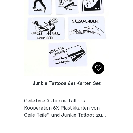
Größe M.
Junkie Tattoos 6er Karten Set
GeileTeile X Junkie Tattoos
Kooperation 6X Plastikkarten von
Geile Teile™ und Junkie Tattoos zum
Schieben, Legen und Feiern.Maße
8,6 x 5,4 cm