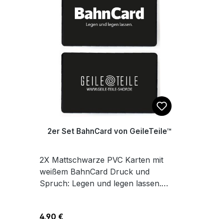
2er Set BahnCard von GeileTeile™
2X Mattschwarze PVC Karten mit
weißem BahnCard Druck und
Spruch: Legen und legen lassen.
Maße 8,6 x 5,4 cm
Regulärer Preis:
4,90 €