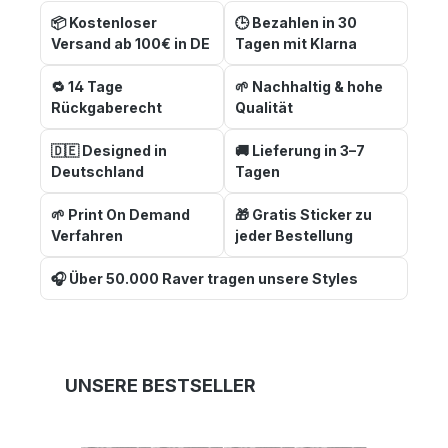
📦 Kostenloser
🕒 Bezahlen in 30
Versand ab 100€ in DE
Tagen mit Klarna
🔁 14 Tage
🌱 Nachhaltig & hohe
Rückgaberecht
Qualität
🇩🇪 Designed in
🚚 Lieferung in 3–7
Deutschland
Tagen
🌱 Print On Demand
🎁 Gratis Sticker zu
Verfahren
jeder Bestellung
🎧 Über 50.000 Raver tragen unsere Styles
Produktgalerie überspringen
UNSERE BESTSELLER