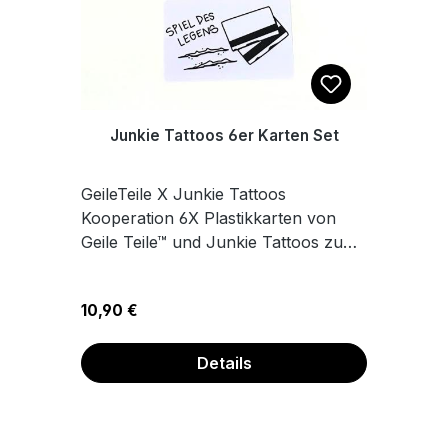
Junkie Tattoos 6er Karten Set
GeileTeile X Junkie Tattoos
Kooperation 6X Plastikkarten von
Geile Teile™ und Junkie Tattoos zum
Schieben, Legen und Feiern.Maße
8,6 x 5,4 cm
Regulärer Preis:
10,90 €
Details