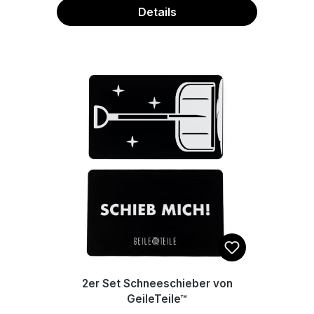
Outdoor Aufkleber mit geschlitzter
Details
Rückseite 20 verschiedene Sprüche
Maße 10x10cm
2er Set Schneeschieber von
GeileTeile™