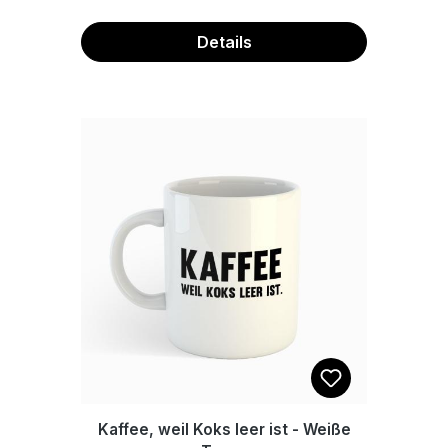
einfach mit Wasser reinigen. Sie ist
von hinten bedruckt und Foliert. Mit
Details
den 4 mitgelieferten Elastikpuffern,
welche auf der Rückseite geklebt
werden, steht das Brett rutschfest
auf deinem Fliesentisch. Maße:
22x14cm
Kaffee, weil Koks leer ist - Weiße