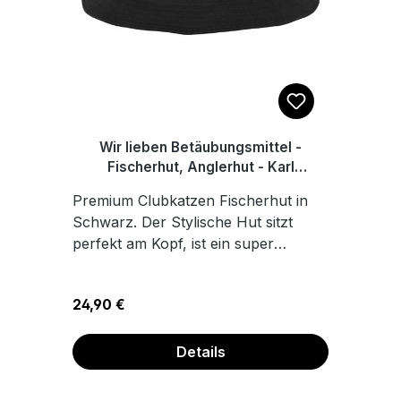
Wir lieben Betäubungsmittel -
Fischerhut, Anglerhut - Karl
Linienfeld
Premium Clubkatzen Fischerhut in
Schwarz. Der Stylische Hut sitzt
perfekt am Kopf, ist ein super
Sonnenschutz für heiße Tage, mit
angenehmem Tragekomfort, dank
Regulärer Preis:
24,90 €
des innenliegenden
Schweißbands. 100%
Baumwolle Hochwertiger Transfer
Details
Druck