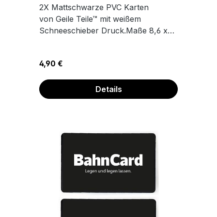
2X Mattschwarze PVC Karten
von Geile Teile™ mit weißem
Schneeschieber Druck.Maße 8,6 x
5,4 cm
Regulärer Preis:
4,90 €
Details