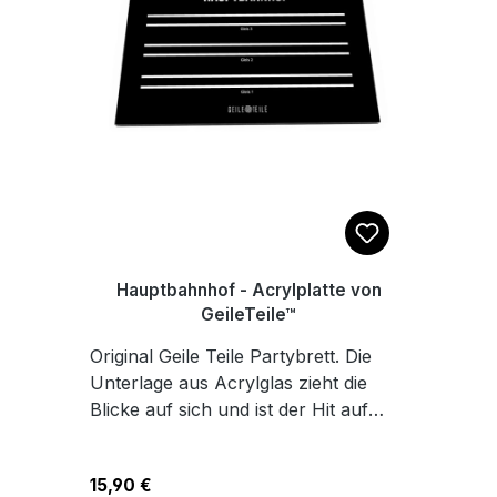
Hauptbahnhof - Acrylplatte von
GeileTeile™
Original Geile Teile Partybrett. Die
Unterlage aus Acrylglas zieht die
Blicke auf sich und ist der Hit auf
jedem Küchen Rave und bestimmt
auch auf deiner nächsten Afterhour.
Regulärer Preis:
15,90 €
Die Platte ist hygenisch und lässt sich