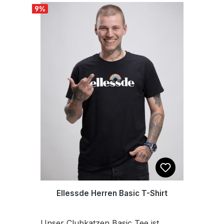
9
%
Print-on-Demand Verfahren ✔️
Klassischer Rundhals, Basic Fit – für
jeden Tag und jede EskalationDas
Model ist 1,80 m groß und trägt
Größe M.
Ellessde Herren Basic T-Shirt
Unser Clubkatzen Basic Tee ist