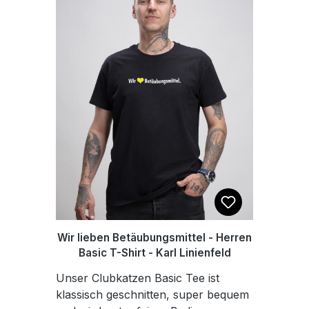
besitzt ein Hauptfach und separat
zugängliches Fach auf der Rückseite
mit Reißverschluss und einen
verstellbaren Gurt mit
Klickverschluss. EFN Druck auf der
Front Die Tasche hat extra lange
Schnallen und lässt sich so perfekt
über die Schulter tragen.
Materialzusammensetzung: 100%
Polyester. Maße: 23 x 7,5 x 13,5 cm
Wir lieben Betäubungsmittel - Herren
Basic T-Shirt - Karl Linienfeld
Unser Clubkatzen Basic Tee ist
klassisch geschnitten, super bequem