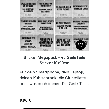
Sticker Megapack - 40 GeileTeile
Sticker 10x10cm
Für dein Smartphone, dein Laptop,
deinen Kühlschrank, die Clubtoilette
oder was auch immer. Die Geile Teile
Sticker kommen an jeder Stelle super
gut an. Egal ob die Raver Sprüche,
Regulärer Preis:
9,90 €
oder die Feier Motive. Die Druffkleber
sind der Hit auf jeder Afterhour. 40