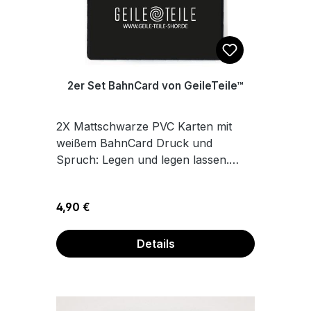
2er Set BahnCard von GeileTeile™
2X Mattschwarze PVC Karten mit
weißem BahnCard Druck und
Spruch: Legen und legen lassen.
Maße 8,6 x 5,4 cm
Regulärer Preis:
4,90 €
Details