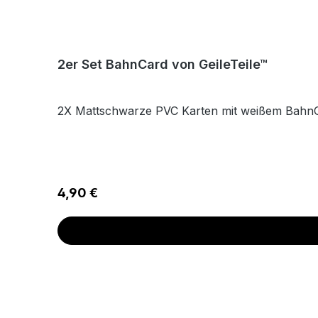
2er Set BahnCard von GeileTeile™
2X Mattschwarze PVC Karten mit weißem BahnC
Regulärer Preis:
4,90 €