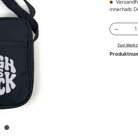
Versandfer
innerhalb D
Produkt
Zum Merkze
Produktnu