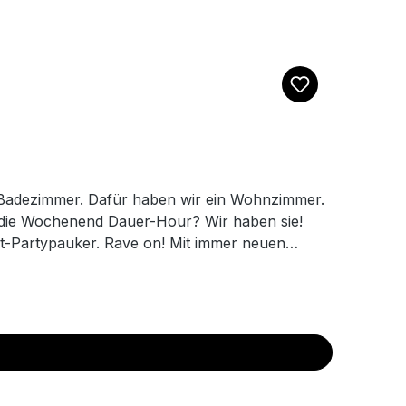
m Badezimmer. Dafür haben wir ein Wohnzimmer.
der die Wochenend Dauer-Hour? Wir haben sie!
eit-Partypauker. Rave on! Mit immer neuen
ben die heißeste Ware für alles was das
aler deines Vertrauens