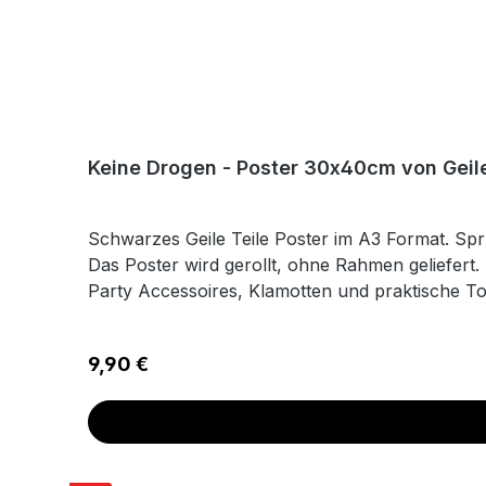
Keine Drogen - Poster 30x40cm von Geile
Schwarzes Geile Teile Poster im A3 Format. Sp
Das Poster wird gerollt, ohne Rahmen geliefert.
Party Accessoires, Klamotten und praktische Too
doofen Sprüchen und coolen Motiven verschöner
Techno-Herz begehrt. Folge uns und erhalte all
Regulärer Preis:
9,90 €