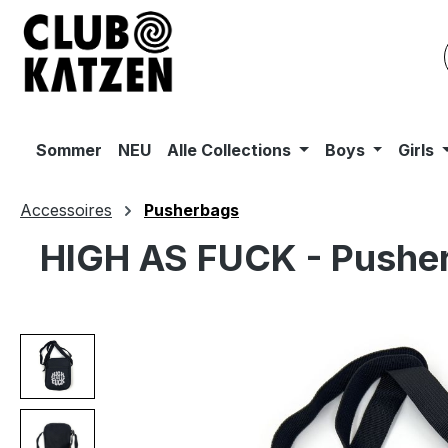
m Hauptinhalt springen
Zur Suche springen
Zur Hauptnavigation springen
Sommer
NEU
Alle Collections
Boys
Girls
Accessoires
Pusherbags
HIGH AS FUCK - Pushe
Bildergalerie überspringen