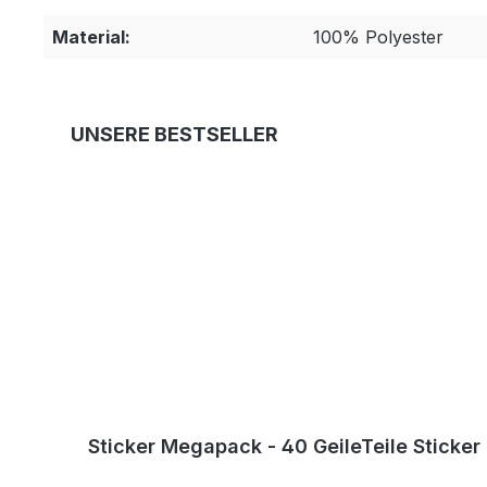
Material:
100% Polyester
Produktgalerie überspringen
UNSERE BESTSELLER
Sticker Megapack - 40 GeileTeile Sticke