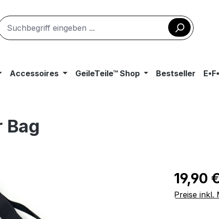
Accessoires
GeileTeile™ Shop
Bestseller
E•F
r Bag
Regulärer Pr
19,90 
Preise inkl