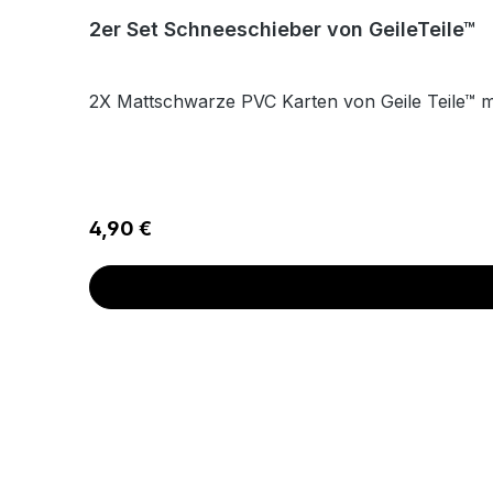
2er Set Schneeschieber von GeileTeile™
2X Mattschwarze PVC Karten von Geile Teile™ 
Regulärer Preis:
4,90 €