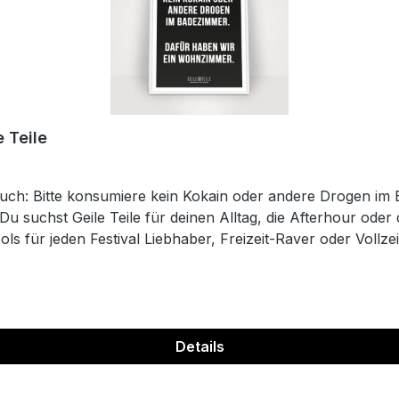
 Teile
ruch: Bitte konsumiere kein Kokain oder andere Drogen i
 Du suchst Geile Teile für deinen Alltag, die Afterhour o
ls für jeden Festival Liebhaber, Freizeit-Raver oder Vollz
n wir dein Leben. Wir erfinden uns regelmäßig neu und ha
e Infos zu Aktionen als Erster. Clubkatzen - Der Merch-De
Details