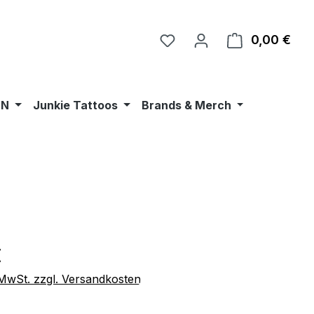
0,00 €
Ware
•N
Junkie Tattoos
Brands & Merch
eis:
€
. MwSt. zzgl. Versandkosten