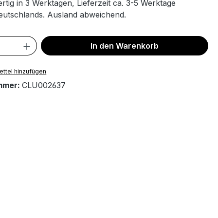
tig in 3 Werktagen, Lieferzeit ca. 3-5 Werktage
eutschlands. Ausland abweichend.
 Anzahl: Gib den gewünschten Wert ein 
In den Warenkorb
ttel hinzufügen
mmer:
CLU002637