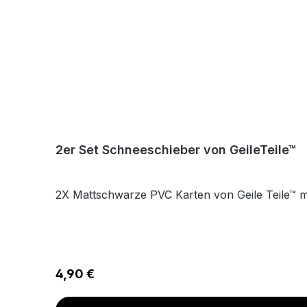
2er Set Schneeschieber von GeileTeile™
2X Mattschwarze PVC Karten von Geile Teile™ 
Regulärer Preis:
4,90 €