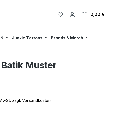
0,00 €
Ware
•N
Junkie Tattoos
Brands & Merch
 Batik Muster
eis:
€
. MwSt. zzgl. Versandkosten