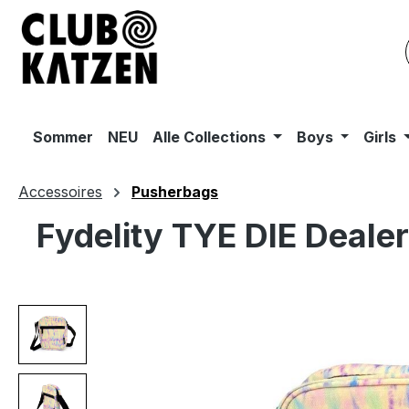
m Hauptinhalt springen
Zur Suche springen
Zur Hauptnavigation springen
Sommer
NEU
Alle Collections
Boys
Girls
Accessoires
Pusherbags
Fydelity TYE DIE Deale
Bildergalerie überspringen