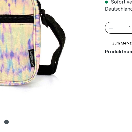
Sofort ve
Deutschland
Produkt
Zum Merkze
Produktnu