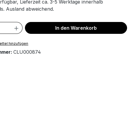
rfügbar, Lieferzeit ca. 3-5 Werktage innerhalb
s. Ausland abweichend.
 Anzahl: Gib den gewünschten Wert ein 
In den Warenkorb
ttel hinzufügen
mmer:
CLU000874