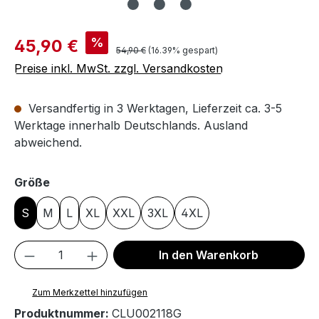
Verkaufspreis:
%
45,90 €
Regulärer Preis:
54,90 €
(16.39% gespart)
Preise inkl. MwSt. zzgl. Versandkosten
Versandfertig in 3 Werktagen, Lieferzeit ca. 3-5
Werktage innerhalb Deutschlands. Ausland
abweichend.
auswählen
Größe
S
M
L
XL
XXL
3XL
4XL
Produkt Anzahl: Gib den gewünschten We
In den Warenkorb
Zum Merkzettel hinzufügen
Produktnummer:
CLU002118G