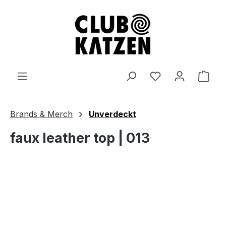
Zum Hauptinhalt springen
Ware
Brands & Merch
Unverdeckt
faux leather top | 013
Bildergalerie überspringen