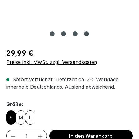
Regulärer Preis:
29,99 €
Preise inkl. MwSt. zzgl. Versandkosten
Sofort verfügbar, Lieferzeit ca. 3-5 Werktage
innerhalb Deutschlands. Ausland abweichend.
auswählen
Größe:
S
M
L
Produkt Anzahl: Gib den gewünschten We
In den Warenkorb