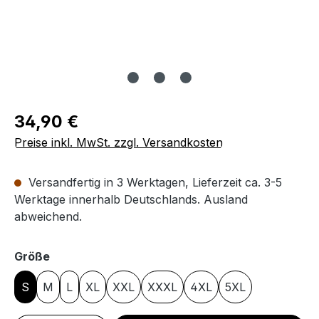
Regulärer Preis:
34,90 €
Preise inkl. MwSt. zzgl. Versandkosten
Versandfertig in 3 Werktagen, Lieferzeit ca. 3-5
Werktage innerhalb Deutschlands. Ausland
abweichend.
auswählen
Größe
S
M
L
XL
XXL
XXXL
4XL
5XL