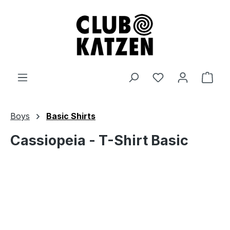
Zum Hauptinhalt springen
Ware
Boys
Basic Shirts
Cassiopeia - T-Shirt Basic
Bildergalerie überspringen