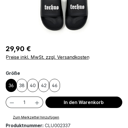
Regulärer Preis:
29,90 €
Preise inkl. MwSt. zzgl. Versandkosten
auswählen
Größe
36
38
40
42
46
Produkt Anzahl: Gib den gewünschten We
In den Warenkorb
Zum Merkzettel hinzufügen
Produktnummer:
CLU002337