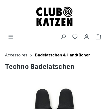
Zum Hauptinhalt springen
Ware
Accessoires
Badelatschen & Handtücher
Techno Badelatschen
Bildergalerie überspringen