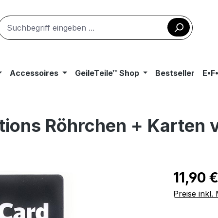
Accessoires
GeileTeile™ Shop
Bestseller
E•F
tions Röhrchen + Karten v
Regulärer Pr
11,90 
Preise inkl