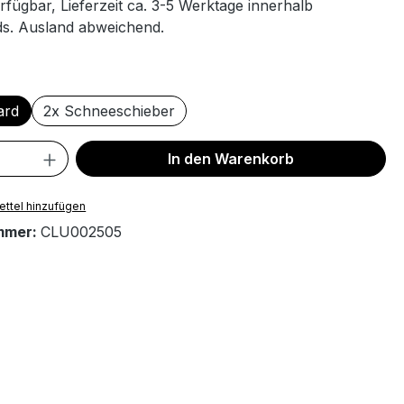
rfügbar, Lieferzeit ca. 3-5 Werktage innerhalb
s. Ausland abweichend.
wählen
ard
2x Schneeschieber
 Anzahl: Gib den gewünschten Wert ein 
In den Warenkorb
ttel hinzufügen
mmer:
CLU002505