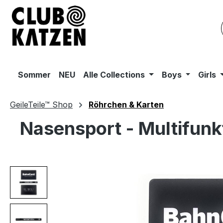
m Hauptinhalt springen
Zur Suche springen
Zur Hauptnavigation springen
Sommer
NEU
Alle Collections
Boys
Girls
GeileTeile™ Shop
Röhrchen & Karten
Nasensport - Multifunk
Bildergalerie überspringen