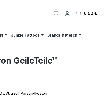
0,00 €
Ware
•N
Junkie Tattoos
Brands & Merch
on GeileTeile™
eis:
€
. MwSt. zzgl. Versandkosten