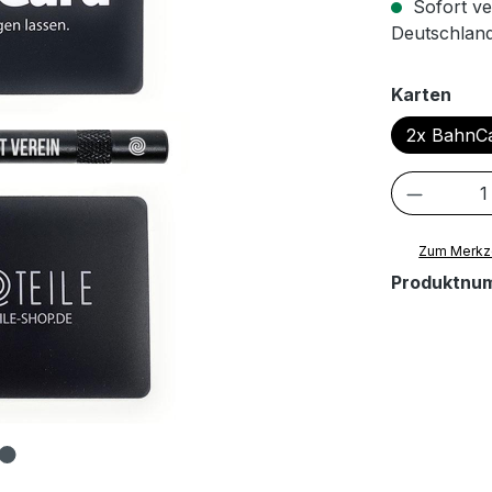
Sofort ve
Deutschland
aus
Karten
2x BahnC
Produkt
Zum Merkze
Produktnu